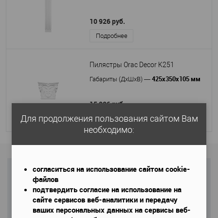
10 926 руб.
Подробнее
Пилястры Orac Decor K251
425х350х105 мм
Габариты (ДхШхВ)
—
15 006 руб.
Для продолжения пользования сайтом Вам
Подробнее
необходимо:
согласиться на использование сайтом cookie-
НЕ ЗНАЕТЕ ЧТО ВЫБРАТЬ?
файлов
подтвердить согласие на использование на
Спросите специалиста
сайте сервисов веб-аналитики и передачу
ваших персональных данных на сервисы веб-
Имя
*