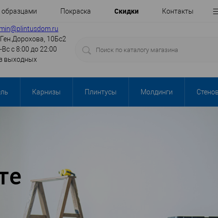
Cкидки
с образцами
Покраска
Контакты
min@plintusdom.ru
.Ген.Дорохова, 10Бс2
-Вс с 8:00 до 22:00
з выходных
ель
Карнизы
Плинтусы
Молдинги
Стено
те