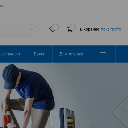
0
0
В корзине
пока пусто
вые панели
Балки
Для потолка