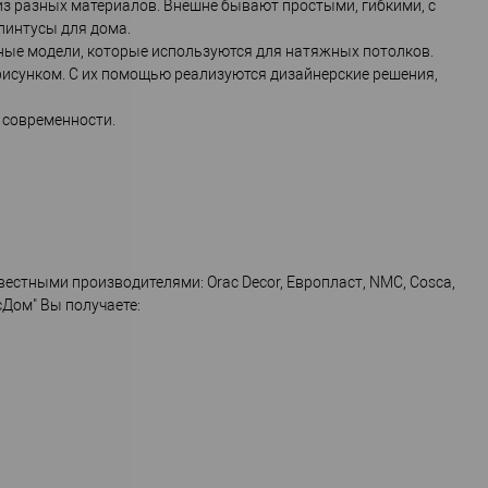
з разных материалов. Внешне бывают простыми, гибкими, с
линтусы для дома.
ные модели, которые используются для натяжных потолков.
 рисунком. С их помощью реализуются дизайнерские решения,
 современности.
естными производителями: Orac Decor, Европласт, NMC, Cosca,
сДом" Вы получаете: