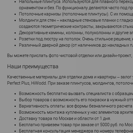
Напольные плинтуса. Используются для плавного перехо
орнаментом и без. По функционалу делаются часто под пр
Потолочные карнизы (потолочные плинтусы). С их помощ
Молдинги для стен – накладные стеновые планки с гладк
создаются геометрические контрасты, закрываются стык
Декоративные камины, колонны, полуколонны и другие эл
Розетки под люстру на потолок. Очень стильное решение,
Различный дверной декор (от наличников до накладных п
Вы можете прислать фото чистовой отделки или дизайн-проект
Наши преимущества
Качественные материалы для отделки дома и квартиры – залог 
Perfect Plus, HiWodd. При заказе плинтусов, молдингов, потол
Возможность бесплатно вызвать специалиста с образцам
Выбор товаров с возможность его покраски в нужный отт
Вариативность оплаты: все формы безналичного расчета
Возможность монтажа купленных у нас элементов архите
Доставку товара по Москве и области от 1 дня.
Бесплатно привезем товар при заказе от 5000 руб. по Мос
Бесплатная консультация менеджера по номеру телефона,