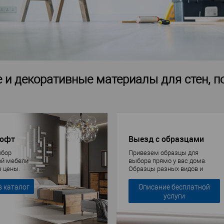
 и декоративные материалы для стен, по
лофт
Выезд с образцами
ыбор
Привезем образцы для
ой мебели
выбора прямо у вас дома.
е цены.
Образцы разных видов и
брендов
в каталог
Описание бесплатной
услуги