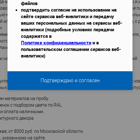
да между разными плоскостями. Производятся разной величины и и
файлов
оводку или подсветку. Сегодня также есть специальные тепловые п
подтвердить согласие на использование на
ью можно декорировать стильную подсветку. Есть также специаль
сайте сервисов веб-аналитики и передачу
ой или рельефной поверхностью. Могут быть обычными, гибкими, с
ваших персональных данных на сервисы веб-
и.
аналитики (подробные условиях передачи
ементы архитектурного декора, создающие атмосферу уюта, стиля,
содержатся в
 которое практикует многие дизайнеры интерьеров
Политике конфиденциальности
и в
ланок и фурнитуры).
пользовательском соглашении сервисов веб-
аналитики)
, и наши менеджеры помогут Вам определиться с выбором изделий.
Подтверждаю и согласен
успешного ремонта. Наша компания ПлинтусДом сотрудничает с изв
очных карнизов и других изделий в нашем интернет-магазине "Плинту
и материалов на пробу.
енок с подбором цвета по RAL.
 и оплата наличными.
ктурного декора.
кве, от 8000 руб. по Московской области.
 указанному на сайте.