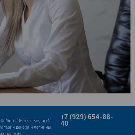
+7 (929) 654-88-
© Plintusdom.ru - модный
40
магазин декора и лепнины.
 защищены.