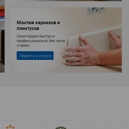
Монтаж карнизов и
плинтусов
Смонтируем быстро и
профессионально, без пыли
и грязи.
Перейти к услуге