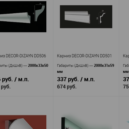
Cosca
NMC
изводитель
—
Ар
Производитель
—
KX022
W1
кул
—
Артикул
—
Экополимер
Полимер
ериал
—
Материал
—
Россия
повышенной прочности
ана
—
45
Бельгия
та, мм
—
Страна
—
30
55
ина, мм
—
Высота, мм
—
18
Ширина, мм
—
 избранное
В наличии
В избранное
В наличии
из DECOR-DIZAYN DD506
Карниз DECOR-DIZAYN DD501
Ка
2000х33х50
2000х31х59
риты (ДхШхВ)
—
Габариты (ДхШхВ)
—
Габ
мм
мм
 руб. / м.п.
337 руб. / м.п.
37
 руб.
674 руб.
75
Decor-
Decor-
изводитель
—
Производитель
—
Пр
yn
Dizayn