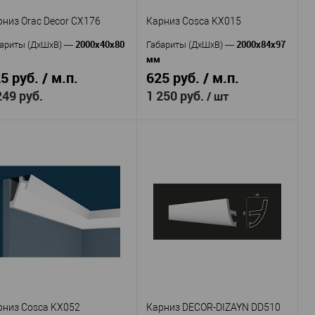
50
рина, мм
—
рниз Orac Decor СX176
Карниз Cosca KX015
В избранное
В наличии
2000x40x80
2000x84x97
ариты (ДхШхВ)
—
Габариты (ДхШхВ)
—
мм
5 руб. / м.п.
625 руб. / м.п.
249 руб.
1 250 руб.
/ шт
Orac decor
Cosca
оизводитель
—
Производитель
—
CX176
KX015
тикул
—
Артикул
—
Полиуретан
Экополимер
териал
—
Материал
—
Бельгия
Россия
рана
—
Страна
—
80
97
сота, мм
—
Высота, мм
—
40
84
рина, мм
—
Ширина, мм
—
В избранное
В наличии
В избранное
В наличии
рниз Cosca KX052
Карниз DECOR-DIZAYN DD510