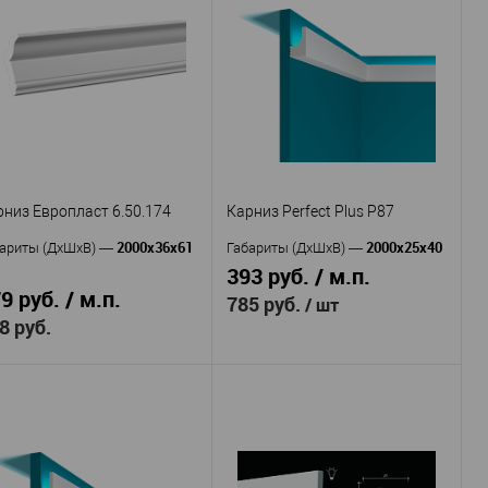
Decor-
тикул
—
Производитель
—
Dizayn
В избранное
В наличии
Молдинг DECOR-
Артикул
—
DIZAYN DD616
Полимер
Материал
—
повышенной прочности
Россия
Страна
—
40
Высота, мм
—
25
рниз Европласт 6.50.174
Карниз Perfect Plus P87
Ширина, мм
—
2000х36х61
2000х25х40
В избранное
В наличии
ариты (ДхШхВ)
—
Габариты (ДхШхВ)
—
393 руб. / м.п.
9 руб. / м.п.
785 руб.
/ шт
8 руб.
Перфект
Производитель
—
Европласт
оизводитель
—
Плюс (Perfect Plus)
6.50.174