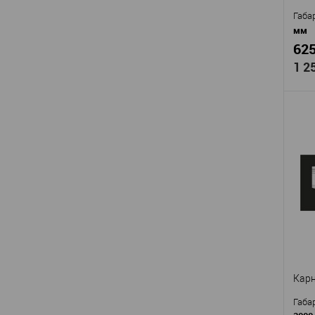
В
Габа
мм
625
1 2
Про
Арти
Мат
Стр
Высо
Шир
В
Карн
Габа