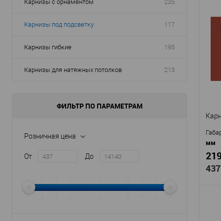
Карнизы с орнаментом
235
Карнизы под подсветку
117
Карнизы гибкие
195
Карнизы для натяжных потолков
213
ФИЛЬТР ПО ПАРАМЕТРАМ
Карн
Габа
Розничная цена
мм
219
От
До
437