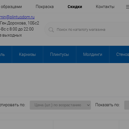
Cкидки
с образцами
Покраска
Контакты
min@plintusdom.ru
.Ген.Дорохова, 10Бс2
-Вс с 8:00 до 22:00
з выходных
ель
Карнизы
Плинтусы
Молдинги
Стено
ртировать по:
Показать по: