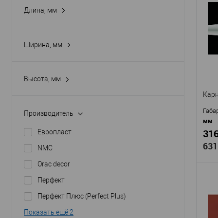
Про
Длина, мм
Арти
Мат
Стр
Ширина, мм
Высо
Шир
В
Высота, мм
Карн
Габа
Производитель
мм
316
Европласт
631
NMC
Orac decor
Перфект
Перфект Плюс (Perfect Plus)
Про
Показать ещё 2
Diza