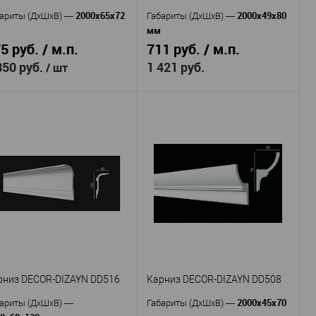
2000x65x72
2000х49х80
ариты (ДхШхВ)
—
Габариты (ДхШхВ)
—
мм
5 руб. / м.п.
711 руб. / м.п.
350 руб.
1 421 руб.
/ шт
Decor-
Cosca
Производитель
—
оизводитель
—
Dizayn
KX052
тикул
—
Карниз DECOR-
Экополимер
Артикул
—
териал
—
DIZAYN DD510
Россия
рана
—
Полимер
72
Материал
—
сота, мм
—
повышенной прочности
65
рина, мм
—
Россия
Страна
—
В избранное
В наличии
80
Высота, мм
—
49
рниз DECOR-DIZAYN DD516
Карниз DECOR-DIZAYN DD508
Ширина, мм
—
2000х45х70
В избранное
В наличии
ариты (ДхШхВ)
—
Габариты (ДхШхВ)
—