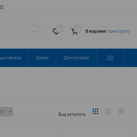
0
0
В корзине
пока пусто
вые панели
Балки
Для потолка
Вид каталога: