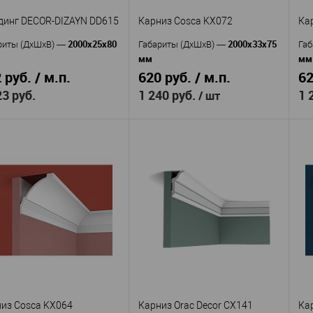
Ши
инг DECOR-DIZAYN DD615
Карниз Cosca KX072
Ка
2000х25х80
2000x33x75
риты (ДхШхВ)
—
Габариты (ДхШхВ)
—
Габ
мм
мм
 руб. / м.п.
620 руб. / м.п.
62
23 руб.
1 240 руб.
1 
/ шт
Decor-
Cosca
изводитель
—
Пр
Производитель
—
yn
KX072
Ар
Артикул
—
Молдинг DECOR-
Экополимер
кул
—
Ма
Материал
—
YN DD615
Россия
Ст
Страна
—
Полимер
75
ериал
—
Вы
Высота, мм
—
ышенной прочности
33
Ши
Ширина, мм
—
Россия
ана
—
В избранное
В наличии
80
та, мм
—
25
из Cosca KX064
Карниз Orac Decor CX141
Ка
ина, мм
—