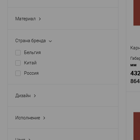
Арти
DIZA
Материал
Мат
Дюрополимер
пов
Стр
Полимер повышенной прочности
Страна бренда
Высо
Полиуретан
Карн
Шир
Бельгия
Экополимер
В
Габа
Китай
мм
432
Россия
864
Дизайн
гладкий
с орнаментом
Исполнение
Про
Гибкий
Арти
прямой
Мат
Цвет