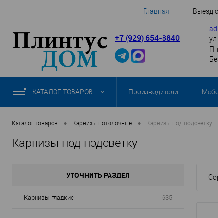
Главная
Выезд 
ad
+7 (929) 654-8840
ул
Пн
Бе
КАТАЛОГ ТОВАРОВ
Производители
Меб
•
•
Каталог товаров
Карнизы потолочные
Карнизы под подсветку
Карнизы под подсветку
УТОЧНИТЬ РАЗДЕЛ
Со
Карнизы гладкие
635