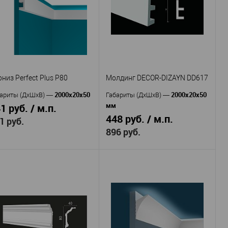
тикул
—
P86
Артикул
—
Полимер
териал
—
Полимер
Материал
—
вышенной прочности
повышенной прочности
Россия
рана
—
Россия
Страна
—
61
сота, мм
—
40
Высота, мм
—
36
рина, мм
—
25
Ширина, мм
—
В избранное
В наличии
В избранное
В наличии
низ Perfect Plus P80
Молдинг DECOR-DIZAYN DD617
2000х20х50
2000х20х50
ариты (ДхШхВ)
—
Габариты (ДхШхВ)
—
мм
1 руб. / м.п.
448 руб. / м.п.
1 руб.
896 руб.
Перфект
оизводитель
—
Decor-
с (Perfect Plus)
Производитель
—
Dizayn
P77
тикул
—
Молдинг DECOR-
Полимер
Артикул
—
териал
—