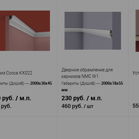
Дверное обрамление для
из Cosca KX022
Ус
карнизов NMC W1
2000x30x45
2000x18x55
риты (ДхШхВ)
—
Габариты (ДхШхВ)
—
мм
 руб. / м.п.
230 руб. / м.п.
55
 руб.
460 руб.
/ шт