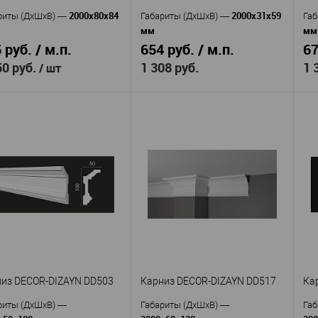
2000x80x84
2000x31x59
 избранное
В наличии
риты (ДхШхВ)
—
Габариты (ДхШхВ)
—
Габ
мм
мм
 руб. / м.п.
654 руб. / м.п.
67
50 руб.
1 308 руб.
1 
/ шт
Orac decor
Cosca
Производитель
—
изводитель
—
Пр
CX141
KX064
Артикул
—
кул
—
Ар
Дюрополимер
Экополимер
Материал
—
ериал
—
Ма
Бельгия
Россия
Страна
—
ана
—
Ст
59
84
Высота, мм
—
та, мм
—
Вы
31
80
Ширина, мм
—
ина, мм
—
Ши
В избранное
В наличии
 избранное
В наличии
из DECOR-DIZAYN DD503
Карниз DECOR-DIZAYN DD517
Ка
риты (ДхШхВ)
—
Габариты (ДхШхВ)
—
Габ