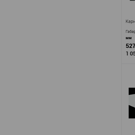
Шир
В
Карн
Габа
мм
527
1 0
Про
Арти
Мат
Стр
Высо
Шир
В