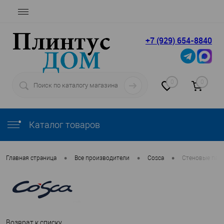
+7 (929) 654-8840
0
0
Каталог товаров
•
•
•
Главная страница
Все производители
Cosca
Стеновые пане
Возврат к списку