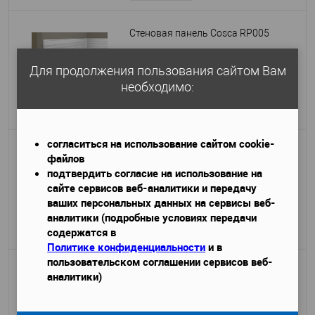
Стеновая панель Cosca RP005
2800x12x156
Габариты (ДхШхВ)
—
Для продолжения пользования сайтом Вам
необходимо:
2 120 руб.
/ шт
Подробнее
согласиться на использование сайтом cookie-
Стеновая панель Cosca RP004
файлов
подтвердить согласие на использование на
2800x12x156
Габариты (ДхШхВ)
—
сайте сервисов веб-аналитики и передачу
ваших персональных данных на сервисы веб-
2 150 руб.
/ шт
аналитики (подробные условиях передачи
содержатся в
Подробнее
Политике конфиденциальности
и в
пользовательском соглашении сервисов веб-
Стеновая панель Cosca RP006
аналитики)
2800x12x156
Габариты (ДхШхВ)
—