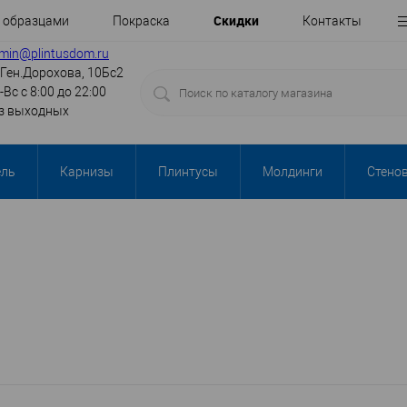
Cкидки
с образцами
Покраска
Контакты
min@plintusdom.ru
.Ген.Дорохова, 10Бс2
-Вс с 8:00 до 22:00
з выходных
ель
Карнизы
Плинтусы
Молдинги
Стено