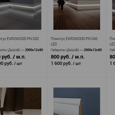
OWOOD PN 070
EVROWOOD PN 022 LED
EV
МДФ
МДФ
ериал
—
Материал
—
Ма
Россия
Россия
ана
—
Страна
—
Ст
89
70
та, мм
—
Высота, мм
—
Вы
18
16
ина, мм
—
Ширина, мм
—
Ши
 избранное
В наличии
В избранное
В наличии
нтус EVROWOOD PN 050
Плинтус EVROWOOD PN 040
Пл
LED
LE
2000x12x80
2000x12x80
риты (ДхШхВ)
—
Габариты (ДхШхВ)
—
Габ
 руб. / м.п.
800 руб. / м.п.
80
00 руб.
1 600 руб.
1 
/ шт
/ шт
Evrowood
Evrowood
изводитель
—
Производитель
—
Пр
Плинтус
Плинтус
кул
—
Артикул
—
Ар
OWOOD PN 050 LED
EVROWOOD PN 040 LED
EV
МДФ
МДФ
ериал
—
Материал
—
Ма