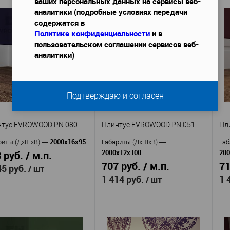
ваших персональных данных на сервисы веб-
аналитики (подробные условиях передачи
содержатся в
Evrowood
Evrowood
изводитель
—
Производитель
—
Пр
Политике конфиденциальности
и в
Микроплинтус с
Микроплинтус с
кул
—
Артикул
—
Ар
пользовательском соглашении сервисов веб-
веткой DA05 серебро
подсветкой DA05 черный
DA
аналитики)
алюминий
алюминий
ериал
—
Материал
—
Ма
нодированным покрытием
с анодированным покрытием
с 
Россия
Россия
ана
—
Страна
—
Ст
24
24
та, мм
—
Высота, мм
—
Вы
Подтверждаю и согласен
20
20
ина, мм
—
Ширина, мм
—
Ши
 избранное
В наличии
В избранное
В наличии
нтус EVROWOOD PN 080
Плинтус EVROWOOD PN 051
Пл
2000x16x95
риты (ДхШхВ)
—
Габариты (ДхШхВ)
—
Габ
2000x12x100
200
 руб. / м.п.
707 руб. / м.п.
71
45 руб.
/ шт
1 414 руб.
1 
/ шт