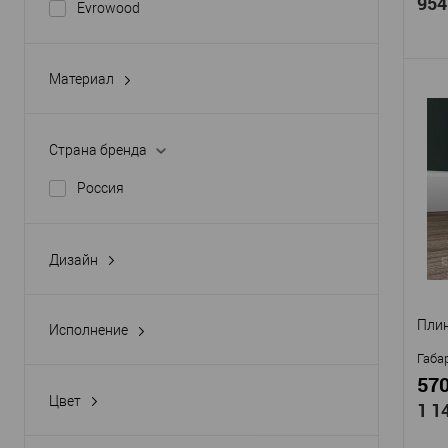
954
Evrowood
Материал
алюминий с анодированным покрытием
Про
МДФ
Страна бренда
Арти
EVR
Россия
Мат
Стр
Высо
Дизайн
Шир
гладкий
В
Пли
Исполнение
прямой
Габа
570
Цвет
1 1
Крашенный