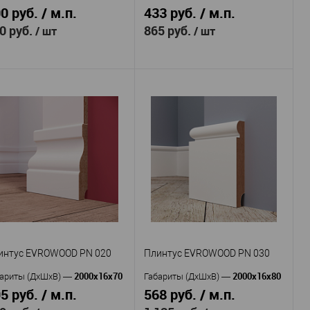
0 руб. / м.п.
433 руб. / м.п.
0 руб.
865 руб.
/ шт
/ шт
Evrowood
Evrowood
оизводитель
—
Производитель
—
Микроплинтус
Плинтус
тикул
—
Артикул
—
03 серебро
EVROWOOD PN 010
алюминий
МДФ
териал
—
Материал
—
анодированным покрытием
Россия
Страна
—
Россия
60
рана
—
Высота, мм
—
6
16
сота, мм
—
Ширина, мм
—
20
рина, мм
—
В избранное
В наличии
В избранное
В наличии
интус EVROWOOD PN 020
Плинтус EVROWOOD PN 030
2000x16x70
2000x16x80
ариты (ДхШхВ)
—
Габариты (ДхШхВ)
—
5 руб. / м.п.
568 руб. / м.п.