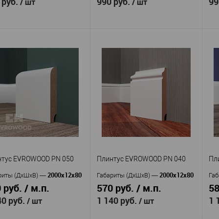
 руб.
990 руб.
99
/ шт
/ шт
Evrowood
Evrowood
изводитель
—
Производитель
—
Пр
Плинтус
Плинтус
кул
—
Артикул
—
Ар
OWOOD M 08
EVROWOOD PN 021
EV
МДФ
МДФ
ериал
—
Материал
—
Ма
Россия
Россия
ана
—
Страна
—
Ст
80
70
та, мм
—
Высота, мм
—
Вы
12
16
ина, мм
—
Ширина, мм
—
Ши
 избранное
В наличии
В избранное
В наличии
нтус EVROWOOD PN 050
Плинтус EVROWOOD PN 040
Пл
2000x12x80
2000x12x80
риты (ДхШхВ)
—
Габариты (ДхШхВ)
—
Габ
 руб. / м.п.
570 руб. / м.п.
58
40 руб.
1 140 руб.
1 
/ шт
/ шт