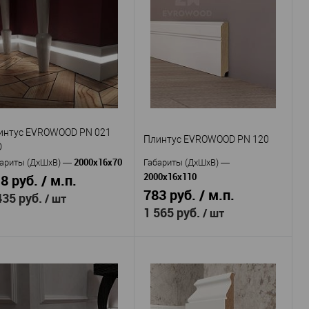
Evrowood
Evrowood
оизводитель
—
Производитель
—
Плинтус
Плинтус
тикул
—
Артикул
—
ROWOOD PN 101
EVROWOOD PN 100
МДФ
МДФ
териал
—
Материал
—
Россия
Россия
рана
—
Страна
—
100
100
сота, мм
—
Высота, мм
—
16
16
рина, мм
—
Ширина, мм
—
интус EVROWOOD PN 021
В избранное
В наличии
В избранное
В наличии
Плинтус EVROWOOD PN 120
D
2000x16x70
ариты (ДхШхВ)
—
Габариты (ДхШхВ)
—
2000x16x110
8 руб. / м.п.
783 руб. / м.п.
435 руб.
/ шт
1 565 руб.
/ шт
Evrowood
оизводитель
—
Evrowood
Плинтус
Производитель
—
тикул
—