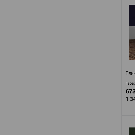
Про
Арти
подс
Мат
с а
Стр
Высо
Шир
В
Пли
Габа
673
1 3