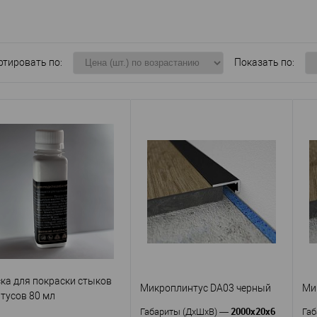
ртировать по:
Показать по:
ка для покраски стыков
Микроплинтус DA03 черный
Ми
тусов 80 мл
2000х20х6
Габариты (ДхШхВ)
—
Габ