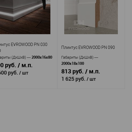
Плинтус
ROWOOD PN 021 LED
Артикул
—
EVROWOOD PN 120
МДФ
териал
—
МДФ
Россия
Материал
—
рана
—
Россия
70
Страна
—
сота, мм
—
110
16
Высота, мм
—
рина, мм
—
16
Ширина, мм
—
В избранное
В наличии
интус EVROWOOD PN 030
В избранное
В наличии
Плинтус EVROWOOD PN 090
D
2000x16x80
ариты (ДхШхВ)
—
Габариты (ДхШхВ)
—
2000x18x100
0 руб. / м.п.
813 руб. / м.п.
600 руб.
/ шт
1 625 руб.
/ шт
Evrowood
оизводитель
—
Evrowood
Плинтус
Производитель
—
тикул
—
Плинтус
ROWOOD PN 030 LED
Артикул
—
EVROWOOD PN 090
МДФ
териал
—