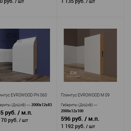
0 руб.
1 135 руб.
/ шт
/ шт
Evrowood
Evrowood
оизводитель
—
Производитель
—
Плинтус
Плинтус
тикул
—
Артикул
—
ROWOOD PN 020
EVROWOOD PN 030
МДФ
МДФ
териал
—
Материал
—
Россия
Россия
рана
—
Страна
—
70
80
сота, мм
—
Высота, мм
—
16
16
рина, мм
—
Ширина, мм
—
В избранное
В наличии
В избранное
В наличии
интус EVROWOOD PN 060
Плинтус EVROWOOD M 09
2000x12x83
ариты (ДхШхВ)
—
Габариты (ДхШхВ)
—
2000x12x100
5 руб. / м.п.
596 руб. / м.п.
170 руб.
/ шт
1 192 руб.
/ шт