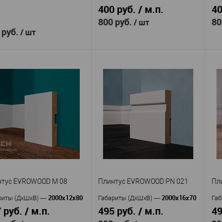
400 руб. / м.п.
40
800 руб.
80
/ шт
 руб.
/ шт
Evrowood
Производитель
—
Пр
Evrowood
изводитель
—
Микроплинтус
Артикул
—
Ар
Краска для
кул
—
DA03 черный
DA
аски стыков 80 мл
алюминий
Материал
—
Ма
Россия
ана
—
с анодированным покрытием
с 
Россия
Страна
—
Ст
 избранное
В наличии
6
Высота, мм
—
Вы
20
Ширина, мм
—
Ши
В избранное
В наличии
нтус EVROWOOD M 08
Плинтус EVROWOOD PN 021
Пл
2000x12x80
2000x16x70
риты (ДхШхВ)
—
Габариты (ДхШхВ)
—
Габ
 руб. / м.п.
495 руб. / м.п.
49