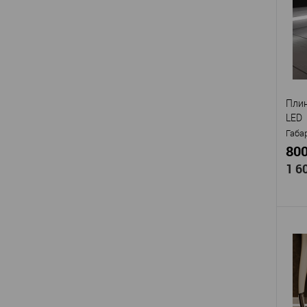
EVR
Мат
Стр
Высо
Шир
В
Пли
LED
Габа
800
1 6
Про
Арти
EVR
Мат