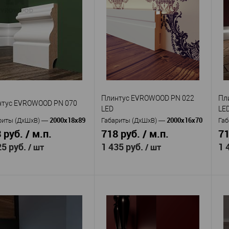
Evrowood
изводитель
—
Evrowood
Плинтус
Производитель
—
Пр
кул
—
Плинтус
OWOOD PN 080
Артикул
—
Ар
EVROWOOD PN 051
EV
МДФ
ериал
—
МДФ
Россия
Материал
—
Ма
ана
—
Россия
95
Страна
—
Ст
та, мм
—
100
16
Высота, мм
—
Вы
ина, мм
—
12
Ширина, мм
—
Ши
 избранное
В наличии
Плинтус EVROWOOD PN 022
Пл
В избранное
В наличии
нтус EVROWOOD PN 070
LED
LE
2000x18x89
2000x16x70
риты (ДхШхВ)
—
Габариты (ДхШхВ)
—
Габ
 руб. / м.п.
718 руб. / м.п.
71
25 руб.
1 435 руб.
1 
/ шт
/ шт
Evrowood
Evrowood
изводитель
—
Производитель
—
Пр
Плинтус
Плинтус
кул
—
Артикул
—
Ар