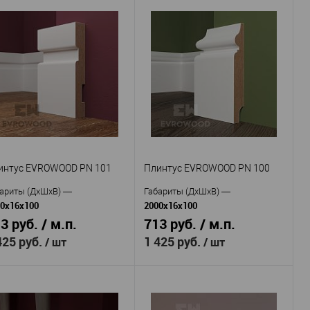
Evrowood
Evrowood
оизводитель
—
Производитель
—
Микроплинтус
Микроплинтус
тикул
—
Артикул
—
04 серебро
DA04 черный
алюминий
алюминий
териал
—
Материал
—
анодированным покрытием
с анодированным покрытием
Россия
Россия
рана
—
Страна
—
26
26
сота, мм
—
Высота, мм
—
20
20
рина, мм
—
Ширина, мм
—
В избранное
В наличии
В избранное
В наличии
интус EVROWOOD PN 101
Плинтус EVROWOOD PN 100
ариты (ДхШхВ)
—
Габариты (ДхШхВ)
—
0x16x100
2000x16x100
3 руб. / м.п.
713 руб. / м.п.
425 руб.
1 425 руб.
/ шт
/ шт