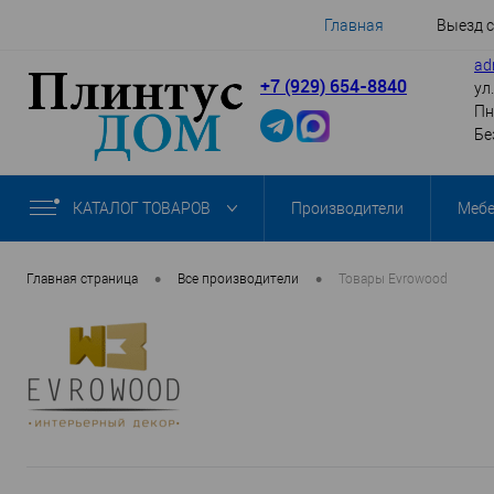
Главная
Выезд 
ad
+7 (929) 654-8840
ул
Пн
Бе
КАТАЛОГ ТОВАРОВ
Производители
Меб
•
•
Главная страница
Все производители
Товары Evrowood