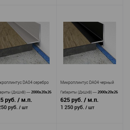
Evrowood
оизводитель
—
Evrowood
Плинтус
Производитель
—
тикул
—
Плинтус
ROWOOD PN 060
Артикул
—
EVROWOOD M 09
МДФ
териал
—
МДФ
Россия
Материал
—
рана
—
Россия
83
Страна
—
сота, мм
—
100
12
Высота, мм
—
рина, мм
—
12
Ширина, мм
—
В избранное
В наличии
В избранное
В наличии
кроплинтус DA04 серебро
Микроплинтус DA04 черный
2000х20х26
2000х20х26
ариты (ДхШхВ)
—
Габариты (ДхШхВ)
—
5 руб. / м.п.
625 руб. / м.п.
250 руб.
1 250 руб.
/ шт
/ шт