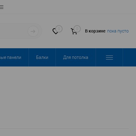
0
0
В корзине
пока пусто
вые панели
Балки
Для потолка