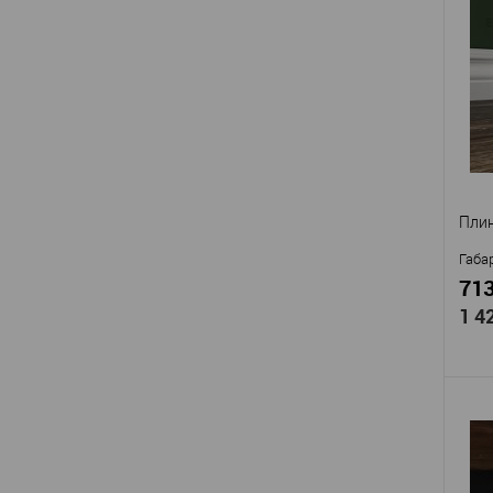
Про
Арти
EVR
Мат
Стр
Высо
Шир
В
Пли
Габа
713
1 4
Про
Арти