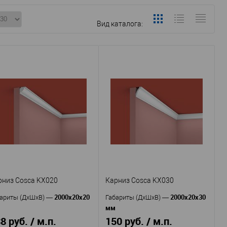
Вид каталога:
рниз Cosca KX020
Карниз Cosca KX030
2000x20x20
2000x20x30
ариты (ДхШхВ)
—
Габариты (ДхШхВ)
—
мм
8 руб. / м.п.
150 руб. / м.п.