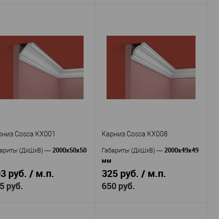
Cosca
Cosca
Производитель
—
оизводитель
—
KX016
Карниз Cosca
Артикул
—
тикул
—
Экополимер
018
Материал
—
Россия
Экополимер
Страна
—
териал
—
43
Россия
Высота, мм
—
рана
—
43
40
Ширина, мм
—
сота, мм
—
48
рина, мм
—
В избранное
В наличии
В избранное
В наличии
рниз Cosca KX001
Карниз Cosca KX008
2000x50x50
2000x49x49
ариты (ДхШхВ)
—
Габариты (ДхШхВ)
—
мм
3 руб. / м.п.
325 руб. / м.п.
5 руб.
650 руб.