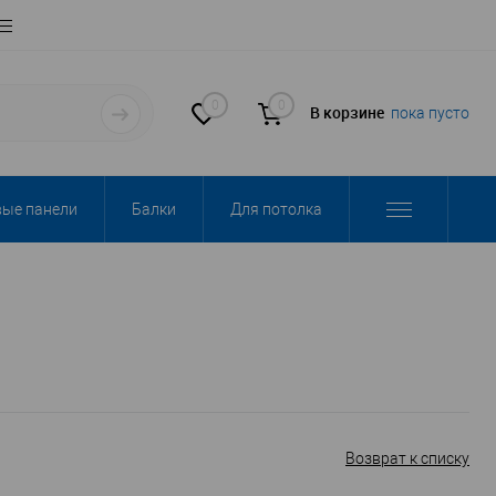
0
0
В корзине
пока пусто
вые панели
Балки
Для потолка
Возврат к списку