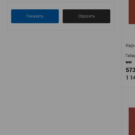
Мат
пластиковые
Стр
Показать
Сбросить
светлые
Высо
Шир
наружные
В
современные
Карн
Габа
мм
573
1 1
Про
Арти
Мат