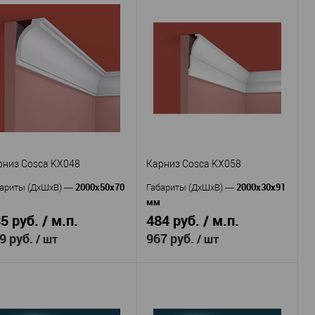
Cosca
Cosca
оизводитель
—
Производитель
—
KX001
KX008
тикул
—
Артикул
—
Экополимер
Экополимер
териал
—
Материал
—
Россия
Россия
рана
—
Страна
—
50
49
сота, мм
—
Высота, мм
—
50
49
рина, мм
—
Ширина, мм
—
В избранное
В наличии
В избранное
В наличии
рниз Cosca KX048
Карниз Cosca KX058
2000x50x70
2000x30x91
ариты (ДхШхВ)
—
Габариты (ДхШхВ)
—
мм
5 руб. / м.п.
484 руб. / м.п.
9 руб.
967 руб.
/ шт
/ шт