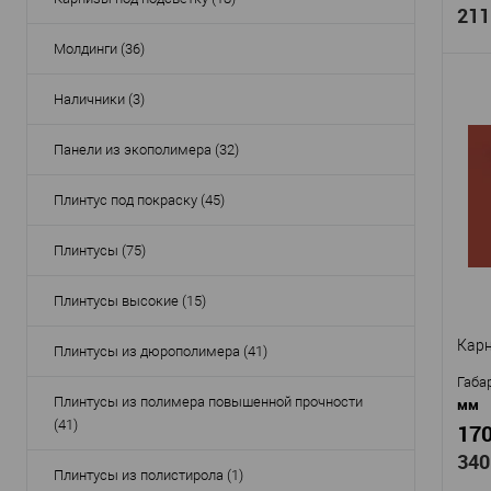
211
Молдинги (36)
Наличники (3)
Панели из экополимера (32)
Про
Арти
Плинтус под покраску (45)
Мат
Стр
Высо
Плинтусы (75)
Шир
Плинтусы высокие (15)
В
Карн
Плинтусы из дюрополимера (41)
Габа
Плинтусы из полимера повышенной прочности
мм
(41)
170
340
Плинтусы из полистирола (1)