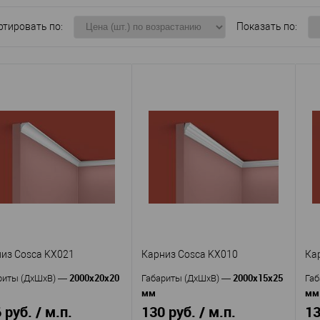
ртировать по:
Показать по:
из Cosca KX021
Карниз Cosca KX010
Ка
2000x20x20
2000x15x25
риты (ДхШхВ)
—
Габариты (ДхШхВ)
—
Габ
мм
мм
 руб. / м.п.
130 руб. / м.п.
13