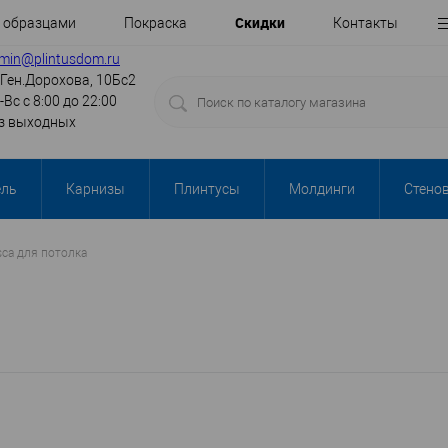
Cкидки
с образцами
Покраска
Контакты
min@plintusdom.ru
.Ген.Дорохова, 10Бс2
-Вс с 8:00 до 22:00
з выходных
ель
Карнизы
Плинтусы
Молдинги
Стено
ca для потолка