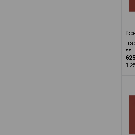
Стр
Высо
Шир
В
Карн
Габа
мм
625
1 2
Про
Арти
Мат
Стр
Высо