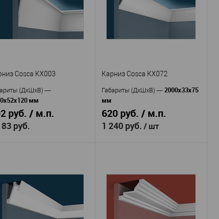
Экополимер
Экополимер
териал
—
Материал
—
Россия
Россия
рана
—
Страна
—
70
85
сота, мм
—
Высота, мм
—
42
55
рина, мм
—
Ширина, мм
—
В избранное
В наличии
В избранное
В наличии
рниз Cosca KX003
Карниз Cosca KX072
2000x33x75
ариты (ДхШхВ)
—
Габариты (ДхШхВ)
—
00x52x120 мм
мм
2 руб. / м.п.
620 руб. / м.п.
183 руб.
1 240 руб.
/ шт
Cosca
Cosca
оизводитель
—
Производитель
—
KX003
KX072
тикул
—
Артикул
—
Экополимер
Экополимер
териал
—
Материал
—