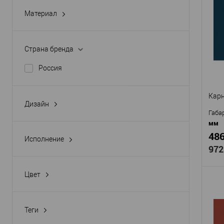
Про
Материал
Арти
Экополимер
KX0
Мат
Страна бренда
Стр
Высо
Россия
Шир
В
Карн
Дизайн
Габа
гладкий
мм
486
Исполнение
972
прямой
Цвет
Белый
Теги
Про
плинтусы 2 м
Арти