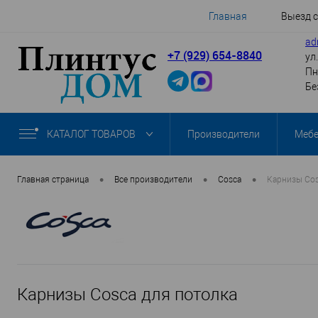
Главная
Выезд 
ad
+7 (929) 654-8840
ул
Пн
Бе
КАТАЛОГ ТОВАРОВ
Производители
Меб
•
•
•
Главная страница
Все производители
Cosca
Карнизы Cos
Карнизы Cosca для потолка