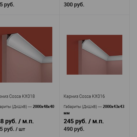
5 руб.
300 руб.
Cosca
Cosca
оизводитель
—
Производитель
—
KX020
KX030
тикул
—
Артикул
—
Экополимер
Экополимер
териал
—
Материал
—
Россия
Россия
рана
—
Страна
—
20
30
сота, мм
—
Высота, мм
—
20
20
рина, мм
—
Ширина, мм
—
В избранное
В наличии
В избранное
В наличии
рниз Cosca KX018
Карниз Cosca KX016
2000x48x40
2000x43x43
ариты (ДхШхВ)
—
Габариты (ДхШхВ)
—
мм
8 руб. / м.п.
245 руб. / м.п.
5 руб.
490 руб.
/ шт