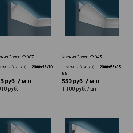
Cosca
Cosca
оизводитель
—
Производитель
—
Карниз Cosca
KX058
тикул
—
Артикул
—
048
Экополимер
Материал
—
Экополимер
Россия
териал
—
Страна
—
Россия
91
рана
—
Высота, мм
—
70
30
сота, мм
—
Ширина, мм
—
50
рина, мм
—
В избранное
В наличии
В избранное
В наличии
рниз Cosca KX007
Карниз Cosca KX045
2000x42x70
2000x55x85
ариты (ДхШхВ)
—
Габариты (ДхШхВ)
—
мм
5 руб. / м.п.
550 руб. / м.п.
010 руб.
1 100 руб.
/ шт
Cosca
Cosca
оизводитель
—
Производитель
—
KX007
KX045
тикул
—
Артикул
—