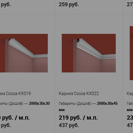
 руб.
259 руб.
27
Cosca
Cosca
изводитель
—
Производитель
—
Пр
KX021
KX010
кул
—
Артикул
—
Ар
Экополимер
Экополимер
ериал
—
Материал
—
Ма
Россия
Россия
ана
—
Страна
—
Ст
20
25
та, мм
—
Высота, мм
—
Вы
20
15
ина, мм
—
Ширина, мм
—
Ши
 избранное
В наличии
В избранное
В наличии
из Cosca KX019
Карниз Cosca KX022
Ка
2000x30x30
2000x30x45
риты (ДхШхВ)
—
Габариты (ДхШхВ)
—
Габ
мм
мм
 руб. / м.п.
219 руб. / м.п.
23
 руб.
437 руб.
47