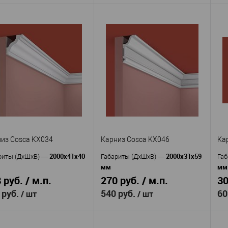
Cosca
Cosca
изводитель
—
Производитель
—
Пр
KX019
KX022
кул
—
Артикул
—
Ар
Экополимер
Экополимер
KX
ериал
—
Материал
—
Россия
Россия
ана
—
Страна
—
Ма
30
45
та, мм
—
Высота, мм
—
Ст
30
30
ина, мм
—
Ширина, мм
—
Вы
Ши
 избранное
В наличии
В избранное
В наличии
из Cosca KX034
Карниз Cosca KX046
Ка
2000x41x40
2000x31x59
риты (ДхШхВ)
—
Габариты (ДхШхВ)
—
Габ
мм
мм
 руб. / м.п.
270 руб. / м.п.
30
 руб.
540 руб.
60
/ шт
/ шт