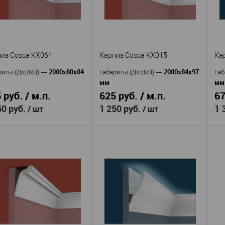
Россия
Россия
ана
—
Страна
—
Ст
80
71
та, мм
—
Высота, мм
—
Вы
80
69
ина, мм
—
Ширина, мм
—
Ши
 избранное
В наличии
В избранное
В наличии
из Cosca KX064
Карниз Cosca KX015
Ка
2000x80x84
2000x84x97
риты (ДхШхВ)
—
Габариты (ДхШхВ)
—
Габ
мм
мм
 руб. / м.п.
625 руб. / м.п.
67
50 руб.
1 250 руб.
1 
/ шт
/ шт
Cosca
Cosca
изводитель
—
Производитель
—
Пр
KX064
KX015
кул
—
Артикул
—
Ар
Экополимер
Экополимер
ериал
—
Материал
—
Ма
Россия
Россия
ана
—
Страна
—
Ст
84
97
та, мм
—
Высота, мм
—
Вы