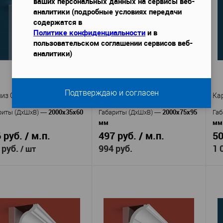
ваших персональных данных на сервисы веб-
Cosca
Cosca
изводитель
—
Производитель
—
Пр
аналитики (подробные условиях передачи
Карниз Cosca
KX009
кул
—
Артикул
—
Ар
содержатся в
32
Экополимер
KX
Материал
—
Политике конфиденциальности
и в
Экополимер
Россия
пользовательском соглашении сервисов веб-
ериал
—
Страна
—
Ма
Россия
87
аналитики)
ана
—
Высота, мм
—
Ст
46
87
та, мм
—
Ширина, мм
—
Вы
42
ина, мм
—
Ши
В избранное
В наличии
 избранное
В наличии
Подтверждаю и согласен
из Cosca KX071
Карниз Cosca KX013
Ка
2000x35x60
2000x75x95
риты (ДхШхВ)
—
Габариты (ДхШхВ)
—
Габ
мм
мм
 руб. / м.п.
497 руб. / м.п.
50
 руб.
994 руб.
1 
/ шт
Cosca
Cosca
Производитель
—
Пр
изводитель
—
KX013
KX071
Артикул
—
Ар
кул
—