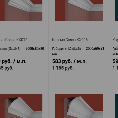
Экополимер
Экополимер
Материал
—
Ма
ериал
—
Россия
Россия
Страна
—
Ст
ана
—
95
60
Высота, мм
—
Вы
та, мм
—
75
35
Ширина, мм
—
Ши
ина, мм
—
В избранное
В наличии
 избранное
В наличии
из Cosca KX012
Карниз Cosca KX005
Ка
2000x80x80
2000x69x71
риты (ДхШхВ)
—
Габариты (ДхШхВ)
—
Габ
мм
20
 руб. / м.п.
583 руб. / м.п.
59
45 руб.
1 165 руб.
1 
Cosca
Cosca
изводитель
—
Производитель
—
Пр
KX012
KX005
кул
—
Артикул
—
Ар
Экополимер
Экополимер
ериал
—
Материал
—
Ма