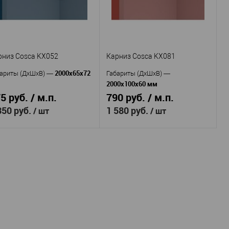
Россия
Россия
рана
—
Страна
—
120
75
сота, мм
—
Высота, мм
—
45
33
рина, мм
—
Ширина, мм
—
В избранное
В наличии
В избранное
В наличии
рниз Cosca KX052
Карниз Cosca KX081
2000x65x72
ариты (ДхШхВ)
—
Габариты (ДхШхВ)
—
2000x100x60 мм
5 руб. / м.п.
790 руб. / м.п.
350 руб.
1 580 руб.
/ шт
/ шт
Cosca
Cosca
оизводитель
—
Производитель
—
KX052
KX081
тикул
—
Артикул
—
Экополимер
Экополимер
териал
—
Материал
—
Россия
Россия
рана
—
Страна
—
72
60
сота, мм
—
Высота, мм
—