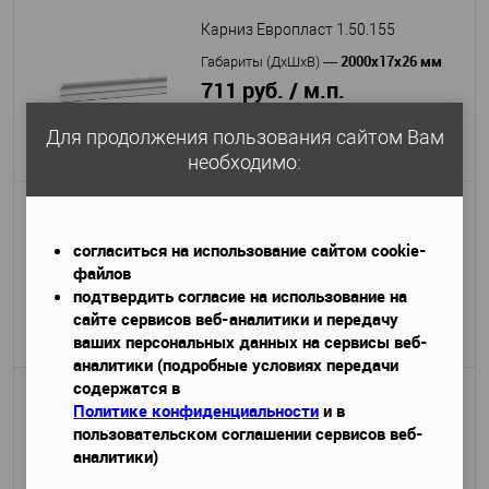
Карниз Европласт 1.50.155
2000х17х26 мм
Габариты (ДхШхВ)
—
711 руб. / м.п.
1 421 руб.
Для продолжения пользования сайтом Вам
Подробнее
необходимо:
Карниз Европласт 1.50.154
2000х23х23 мм
согласиться на использование сайтом cookie-
Габариты (ДхШхВ)
—
файлов
716 руб. / м.п.
подтвердить согласие на использование на
1 432 руб.
сайте сервисов веб-аналитики и передачу
Подробнее
ваших персональных данных на сервисы веб-
аналитики (подробные условиях передачи
содержатся в
Карниз Европласт 1.50.258
Политике конфиденциальности
и в
пользовательском соглашении сервисов веб-
2000x25x27 мм
Габариты (ДхШхВ)
—
аналитики)
720 руб. / м.п.