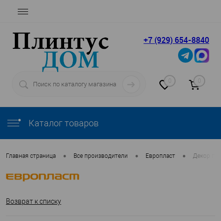
+7 (929) 654-8840
0
0
Каталог товаров
•
•
•
Главная страница
Все производители
Европласт
Декор пот
Возврат к списку