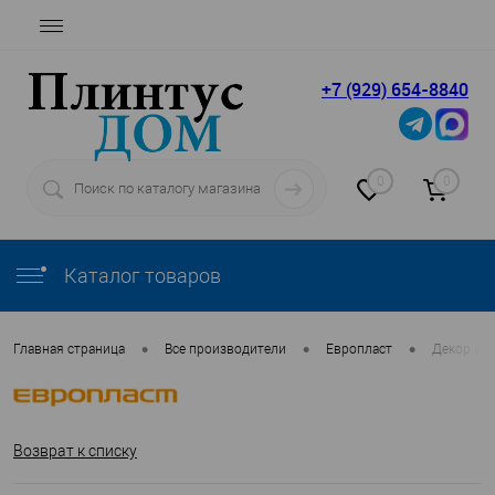
+7 (929) 654-8840
0
0
Каталог товаров
•
•
•
Главная страница
Все производители
Европласт
Декор ар
Возврат к списку