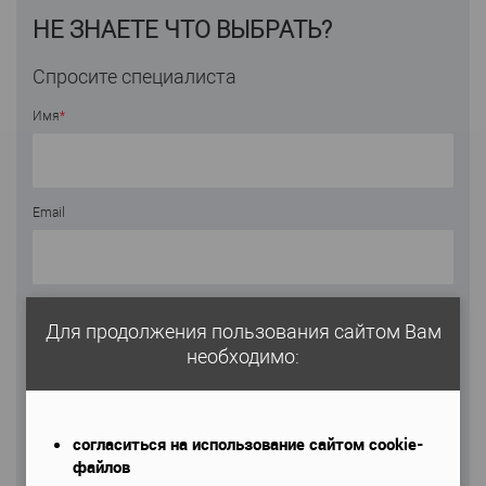
НЕ ЗНАЕТЕ ЧТО ВЫБРАТЬ?
Спросите специалиста
Имя
*
Email
Телефон
*
Для продолжения пользования сайтом Вам
необходимо:
согласиться на использование сайтом cookie-
Даю согласие на обработку моих персональных данных
файлов