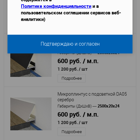
Политике конфиденциальности
и в
550 руб. / м.п.
пользовательском соглашении сервисов веб-
1 100 руб.
/ шт
аналитики)
Подробнее
Микроплинтус с подсветкой DA05
Подтверждаю и согласен
черный
2500х20х24
Габариты (ДхШхВ)
—
600 руб. / м.п.
1 200 руб.
/ шт
Подробнее
Микроплинтус с подсветкой DA05
серебро
2500х20х24
Габариты (ДхШхВ)
—
600 руб. / м.п.
1 200 руб.
/ шт
Подробнее