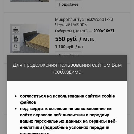
Подробнее
Микроплинтус TeckWood L-20
Черный Ral9005
2000х16х21
Габариты (ДхШхВ)
—
550 руб. / м.п.
1 100 руб.
/ шт
Подробнее
Для продолжения пользования сайтом Вам
Микроплинтус TeckWood L-20
необходимо:
Шампань Ral1035
2000х16х21
Габариты (ДхШхВ)
—
550 руб. / м.п.
согласиться на использование сайтом cookie-
1 100 руб.
/ шт
файлов
Подробнее
подтвердить согласие на использование на
сайте сервисов веб-аналитики и передачу
ваших персональных данных на сервисы веб-
Микроплинтус TeckWood L-20
аналитики (подробные условиях передачи
Бежевый Ral1001
содержатся в
2000х16х21
Габариты (ДхШхВ)
—