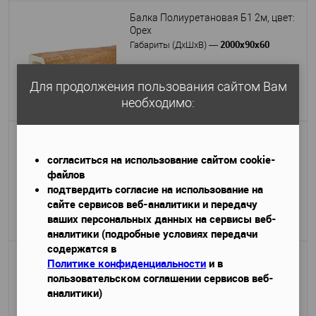
Балка Полиуретановая Б1 2м, цвет:
Орех
2000х90х60
Габариты (ДхШхВ)
—
2 100 руб.
Для продолжения пользования сайтом Вам
необходимо:
Подробнее
Балка Полиуретановая Б1 2м, цвет:
светлый дуб
согласиться на использование сайтом cookie-
2000х90х60
Габариты (ДхШхВ)
—
файлов
подтвердить согласие на использование на
2 100 руб.
сайте сервисов веб-аналитики и передачу
ваших персональных данных на сервисы веб-
Подробнее
аналитики (подробные условиях передачи
содержатся в
Балка Полиуретановая Б1 2м, цвет:
Политике конфиденциальности
и в
тёмная олива
пользовательском соглашении сервисов веб-
2000х90х60
Габариты (ДхШхВ)
—
аналитики)