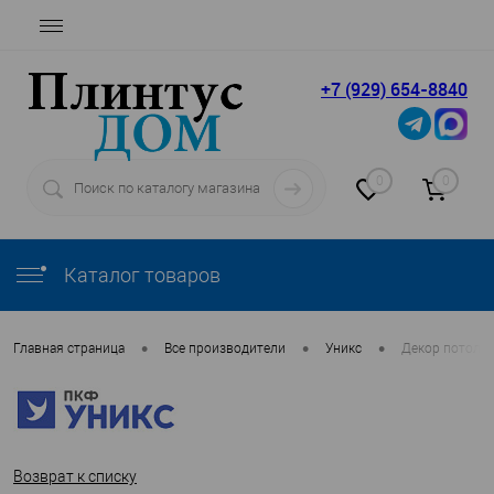
+7 (929) 654-8840
0
0
Каталог товаров
•
•
•
Главная страница
Все производители
Уникс
Декор потолка
Возврат к списку