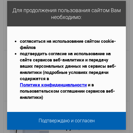
Карниз Bello Deco XPS К 9
Для продолжения пользования сайтом Вам
необходимо:
2000х45х60 мм.
Габариты (ДхШхВ)
—
449 руб. / м.п.
897 руб.
/ шт
согласиться на использование сайтом cookie-
Подробнее
файлов
подтвердить согласие на использование на
сайте сервисов веб-аналитики и передачу
Карниз Bello Deco XPS К 5
ваших персональных данных на сервисы веб-
2000х35х70 мм.
Габариты (ДхШхВ)
—
аналитики (подробные условиях передачи
468 руб. / м.п.
содержатся в
935 руб.
/ шт
Политике конфиденциальности
и в
пользовательском соглашении сервисов веб-
Подробнее
аналитики)
Карниз Hi Wood A70V1
2000x21x70 мм
Габариты (ДхШхВ)
—
Подтверждаю и согласен
475 руб. / м.п.