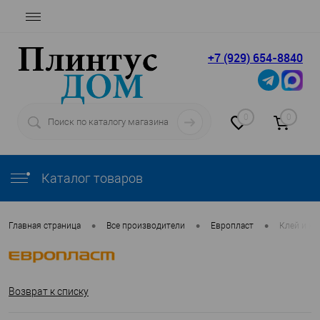
+7 (929) 654-8840
0
0
Каталог товаров
•
•
•
Главная страница
Все производители
Европласт
Клей и кр
Возврат к списку