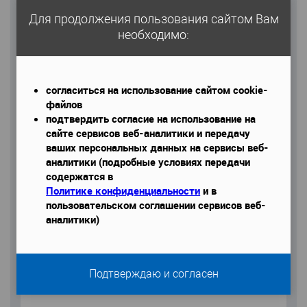
Для продолжения пользования сайтом Вам
необходимо:
Email
согласиться на использование сайтом cookie-
файлов
подтвердить согласие на использование на
Телефон
*
сайте сервисов веб-аналитики и передачу
ваших персональных данных на сервисы веб-
аналитики (подробные условиях передачи
содержатся в
Политике конфиденциальности
и в
пользовательском соглашении сервисов веб-
Даю согласие на обработку моих персональных данных
аналитики)
Подтверждаю и согласен