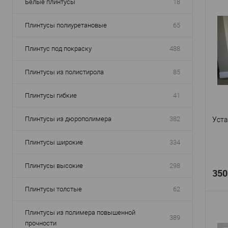
Белые плинтусы
18
Плинтусы полиуретановые
65
Плинтус под покраску
488
Плинтусы из полистирола
85
Плинтусы гибкие
41
Плинтусы из дюрополимера
382
Уста
Плинтусы широкие
334
Плинтусы высокие
298
350
Плинтусы толстые
62
Плинтусы из полимера повышенной
389
прочности