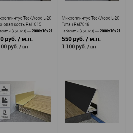
21
21
сота, мм
—
Высота, мм
—
16
16
рина, мм
—
Ширина, мм
—
кроплинтус TeckWood L-20
Микроплинтус TeckWood L-20
В избранное
В наличии
В избранное
В наличии
оновая кость Ral1015
Титан Ral7048
2000х16х21
2000х16х21
ариты (ДхШхВ)
—
Габариты (ДхШхВ)
—
0 руб. / м.п.
550 руб. / м.п.
100 руб.
1 100 руб.
/ шт
/ шт
TeckWood
TeckWood
оизводитель
—
Производитель
—
L-20 Слоновая
L-20 Титан Ral7048
тикул
—
Артикул
—
сть Ral1015
Алюминий
Материал
—
Алюминий
с покрытием Муар
териал
—
покрытием Муар
Россия
Страна
—
Россия
21
рана
—
Высота, мм
—
21
16
сота, мм
—
Ширина, мм
—
16
рина, мм
—