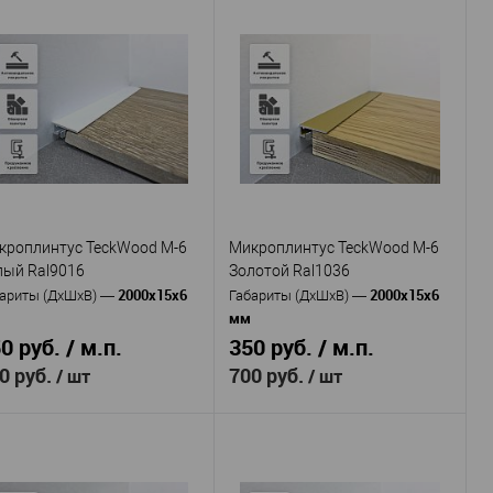
кроплинтус TeckWood M-6
Микроплинтус TeckWood M-6
лый Ral9016
Золотой Ral1036
2000х15х6
2000х15х6
ариты (ДхШхВ)
—
Габариты (ДхШхВ)
—
мм
0 руб. / м.п.
350 руб. / м.п.
0 руб.
700 руб.
/ шт
/ шт