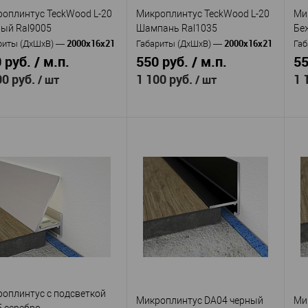
оплинтус TeckWood L-20
Микроплинтус TeckWood L-20
Ми
 избранное
В наличии
В избранное
В наличии
ый Ral9005
Шампань Ral1035
Бе
2000х16х21
2000х16х21
риты (ДхШхВ)
—
Габариты (ДхШхВ)
—
Габ
 руб. / м.п.
550 руб. / м.п.
55
00 руб.
1 100 руб.
1 
/ шт
/ шт
TeckWood
TeckWood
изводитель
—
Производитель
—
Пр
L-20 Черный
L-20 Шампань
кул
—
Артикул
—
Ар
005
Ral1035
Ra
Алюминий
Алюминий
ериал
—
Материал
—
Ма
окрытием Муар
с покрытием Муар
с 
Россия
Россия
ана
—
Страна
—
Ст
21
21
та, мм
—
Высота, мм
—
Вы
16
16
ина, мм
—
Ширина, мм
—
Ши
оплинтус с подсветкой
 избранное
В наличии
В избранное
В наличии
Микроплинтус DA04 черный
Ми
 серебро