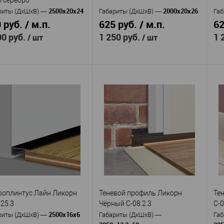
2500х20х24
2000х20х26
риты (ДхШхВ)
—
Габариты (ДхШхВ)
—
Габ
 руб. / м.п.
625 руб. / м.п.
62
00 руб.
1 250 руб.
1 
/ шт
/ шт
Evrowood
Evrowood
изводитель
—
Производитель
—
Пр
Микроплинтус с
Микроплинтус
кул
—
Артикул
—
Ар
веткой DA05 серебро
DA04 черный
DA
алюминий
алюминий
ериал
—
Материал
—
Ма
нодированным покрытием
с анодированным покрытием
с 
Россия
Россия
ана
—
Страна
—
Ст
24
26
та, мм
—
Высота, мм
—
Вы
20
20
ина, мм
—
Ширина, мм
—
Ши
оплинтус Лайн Ликорн
Теневой профиль Ликорн
Те
 избранное
В наличии
В избранное
В наличии
.25.3
Чёрный С-08.2.3
С-0
2500х16х6
риты (ДхШхВ)
—
Габариты (ДхШхВ)
—
Габ