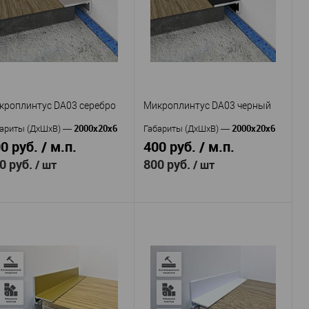
M-6 Слоновая
M-6 Титан Ral9005
тикул
—
Артикул
—
сть Ral1015
Алюминий
Материал
—
Алюминий
с покрытием Муар
териал
—
покрытием Муар
Россия
Страна
—
Россия
6
рана
—
Высота, мм
—
6
15
сота, мм
—
Ширина, мм
—
15
рина, мм
—
В избранное
В наличии
кроплинтус DA03 серебро
Микроплинтус DA03 черный
В избранное
В наличии
2000х20х6
2000х20х6
ариты (ДхШхВ)
—
Габариты (ДхШхВ)
—
0 руб. / м.п.
400 руб. / м.п.
0 руб.
800 руб.
/ шт
/ шт
Evrowood
Evrowood
оизводитель
—
Производитель
—
Микроплинтус
Микроплинтус
тикул
—
Артикул
—
03 серебро
DA03 черный
алюминий
алюминий
териал
—
Материал
—