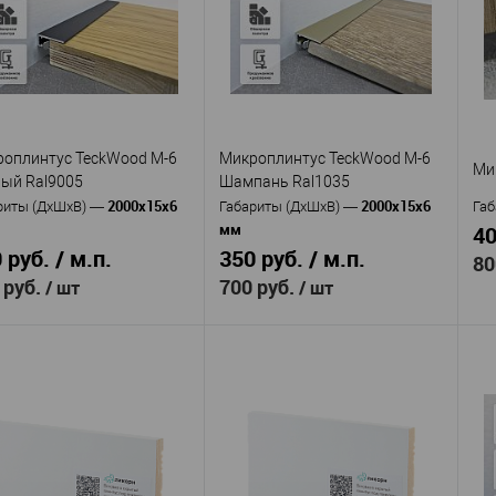
M-6 Серебро
M-6 Серый Ral7047
кул
—
Артикул
—
Ар
овое
Алюминий
ко
Материал
—
Алюминий
с покрытием Муар
ериал
—
Ма
крытием Анодтрование
Россия
с 
Страна
—
Россия
6
ана
—
Высота, мм
—
Ст
6
15
та, мм
—
Ширина, мм
—
Вы
15
ина, мм
—
Ши
оплинтус TeckWood M-6
Микроплинтус TeckWood M-6
В избранное
В наличии
Ми
ый Ral9005
Шампань Ral1035
 избранное
В наличии
2000х15х6
2000х15х6
риты (ДхШхВ)
—
Габариты (ДхШхВ)
—
Габ
мм
40
 руб. / м.п.
350 руб. / м.п.
80
 руб.
700 руб.
/ шт
/ шт
Пр
TeckWood
TeckWood
изводитель
—
Производитель
—
Ар
M-6 Черный
M-6 Шампань
DA
кул
—
Артикул
—
005
Ral1035
Ма