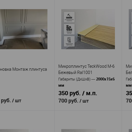
Микроплинтус TeckWood M-6
Ми
новка Монтаж плинтуса
Бежевый Ral1001
Бе
2000х15х6
Габариты (ДхШхВ)
—
Габ
мм
мм
350 руб. / м.п.
35
 руб.
700 руб.
70
/ шт
/ шт