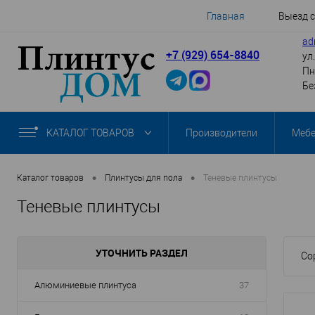
Главная
Выезд 
ad
+7 (929) 654-8840
ул
Пн
Бе
КАТАЛОГ ТОВАРОВ
Производители
Меб
•
•
Каталог товаров
Плинтусы для пола
Теневые плинтусы
Теневые плинтусы
УТОЧНИТЬ РАЗДЕЛ
Со
Алюминиевые плинтуса
37