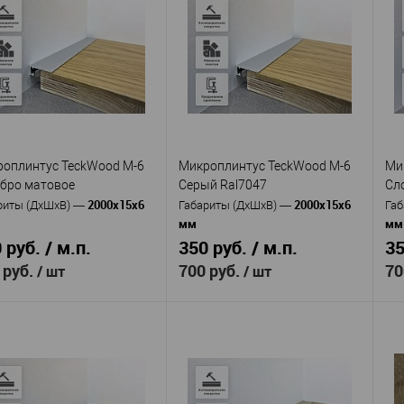
TeckWood
кул
—
Производитель
—
Пр
M-6 Бежевый
Артикул
—
Ар
 избранное
В наличии
Ral1001
Ма
Алюминий
с 
Материал
—
с покрытием Муар
Ст
Россия
Страна
—
Вы
6
Высота, мм
—
Ши
15
Ширина, мм
—
оплинтус TeckWood M-6
Микроплинтус TeckWood M-6
Ми
бро матовое
Серый Ral7047
Сл
В избранное
В наличии
2000х15х6
2000х15х6
риты (ДхШхВ)
—
Габариты (ДхШхВ)
—
Габ
мм
мм
 руб. / м.п.
350 руб. / м.п.
35
 руб.
700 руб.
70
/ шт
/ шт
TeckWood
TeckWood
изводитель
—
Производитель
—
Пр