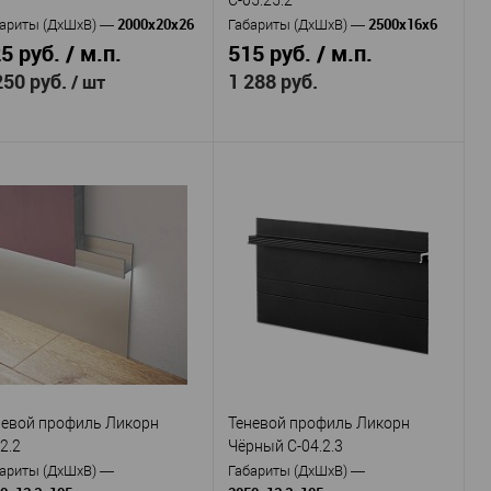
2000х20х26
2500х16х6
ариты (ДхШхВ)
—
Габариты (ДхШхВ)
—
5 руб. / м.п.
515 руб. / м.п.
250 руб.
1 288 руб.
/ шт
Ликорн
Evrowood
Производитель
—
оизводитель
—
Микроплинтус
Микроплинтус
Артикул
—
тикул
—
Лайн Ликорн С-05.25.2
04 серебро
алюминий
алюминий
Материал
—
териал
—
с анодированным покрытием
анодированным покрытием
Россия
Россия
Страна
—
рана
—
6
26
Высота, мм
—
сота, мм
—
16
20
Ширина, мм
—
рина, мм
—
невой профиль Ликорн
Теневой профиль Ликорн
В избранное
В наличии
В избранное
В наличии
2.2
Чёрный С-04.2.3
ариты (ДхШхВ)
—
Габариты (ДхШхВ)
—