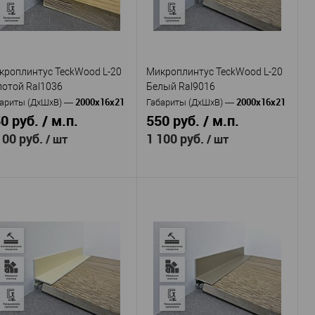
анодированным покрытием
с анодированным покрытием
Россия
Россия
рана
—
Страна
—
6
6
сота, мм
—
Высота, мм
—
20
20
рина, мм
—
Ширина, мм
—
кроплинтус TeckWood L-20
Микроплинтус TeckWood L-20
В избранное
В наличии
В избранное
В наличии
лотой Ral1036
Белый Ral9016
2000х16х21
2000х16х21
ариты (ДхШхВ)
—
Габариты (ДхШхВ)
—
0 руб. / м.п.
550 руб. / м.п.
100 руб.
1 100 руб.
/ шт
/ шт
TeckWood
TeckWood
оизводитель
—
Производитель
—
L-20 Золотой
L-20 Белый
тикул
—
Артикул
—
l1036
Ral9016
Алюминий
Алюминий
териал
—
Материал
—
покрытием Муар
с покрытием Муар
Россия
Россия
рана
—
Страна
—