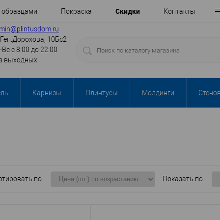
Cкидки
с образцами
Покраска
Контакты
min@plintusdom.ru
.Ген.Дорохова, 10Бс2
-Вс с 8:00 до 22:00
з выходных
ель
Карнизы
Плинтусы
Молдинги
Стено
ртировать по:
Показать по: