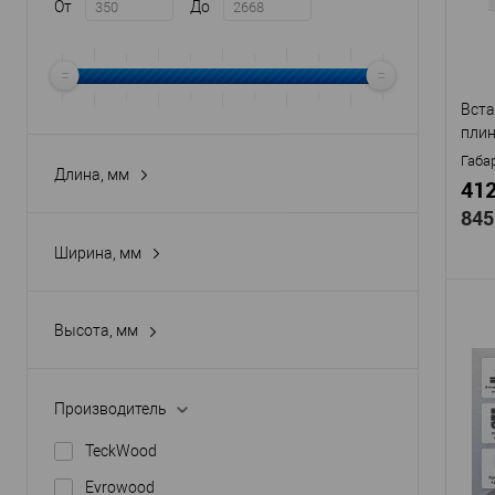
Мат
От
До
с п
Стр
Высо
Шир
Вста
плин
В
грун
Габа
Длина, мм
412
845
Ширина, мм
Высота, мм
Про
Арти
скры
Производитель
К-27
TeckWood
покр
Мат
Evrowood