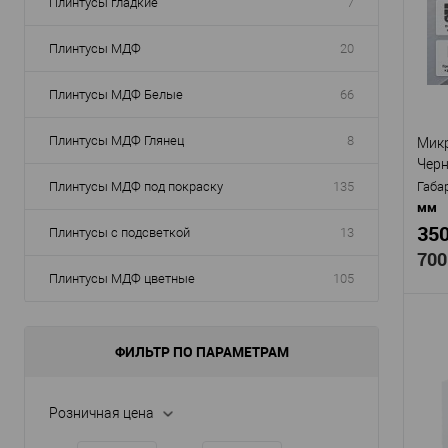
Арти
Плинтусы гладкие
7
мат
Мат
Плинтусы МДФ
20
с по
Стр
Плинтусы МДФ Белые
66
Высо
Шир
Плинтусы МДФ Глянец
8
Микр
Черн
В
Плинтусы МДФ под покраску
135
Габа
мм
350
Плинтусы с подсветкой
13
700
Плинтусы МДФ цветные
105
ФИЛЬТР ПО ПАРАМЕТРАМ
Про
Арти
Розничная цена
Ral9