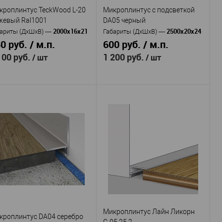
В избранное
В наличии
кроплинтус TeckWood L-20
Микроплинтус с подсветкой
В избранное
В наличии
жевый Ral1001
DA05 черный
2000х16х21
2500х20х24
ариты (ДхШхВ)
—
Габариты (ДхШхВ)
—
0 руб. / м.п.
600 руб. / м.п.
100 руб.
1 200 руб.
/ шт
/ шт
TeckWood
Evrowood
оизводитель
—
Производитель
—
L-20 Бежевый
Микроплинтус с
тикул
—
Артикул
—
l1001
подсветкой DA05 черный
Алюминий
алюминий
териал
—
Материал
—
покрытием Муар
с анодированным покрытием
Россия
Россия
рана
—
Страна
—
21
24
сота, мм
—
Высота, мм
—
16
20
рина, мм
—
Ширина, мм
—
Микроплинтус Лайн Ликорн
В избранное
В наличии
В избранное
В наличии
кроплинтус DA04 серебро
С-05.25.2