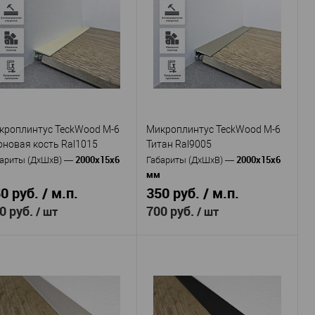
TeckWood
TeckWood
оизводитель
—
Производитель
—
M-6 Белый Ral9016
M-6 Золотой
тикул
—
Артикул
—
Алюминий
Ral1036
териал
—
покрытием Муар
Алюминий
Материал
—
Россия
с покрытием Муар
рана
—
6
Россия
сота, мм
—
Страна
—
15
6
рина, мм
—
Высота, мм
—
15
Ширина, мм
—
кроплинтус TeckWood M-6
Микроплинтус TeckWood M-6
В избранное
В наличии
оновая кость Ral1015
Титан Ral9005
В избранное
В наличии
2000х15х6
2000х15х6
ариты (ДхШхВ)
—
Габариты (ДхШхВ)
—
мм
0 руб. / м.п.
350 руб. / м.п.
0 руб.
700 руб.
/ шт
/ шт
TeckWood
TeckWood
оизводитель
—
Производитель
—