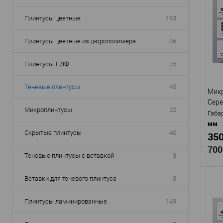
Арти
Плинтусы цветные
193
В
Плинтусы цветные из дюрополимера
86
Плинтусы ЛДФ
35
Теневые плинтусы
40
Микр
Сере
Микроплинтусы
32
Габа
мм
Скрытые плинтусы
40
350
700
Теневые плинтусы с вставкой
3
Вставки для теневого плинтуса
3
Плинтусы ламинированные
149
Про