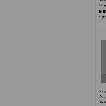
Габа
600
1 2
Про
Арти
подс
Мат
с а
Стр
Высо
Шир
Микр
В
С-05
Габа