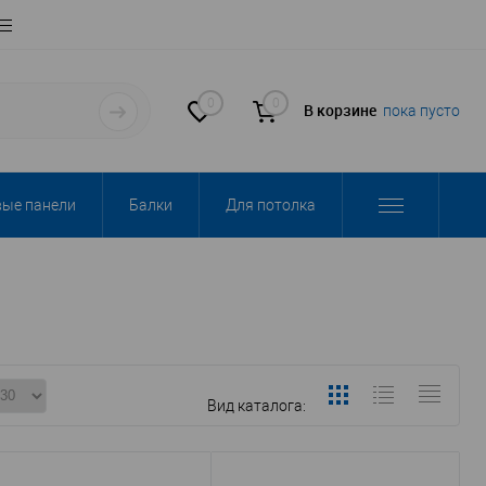
0
0
В корзине
пока пусто
вые панели
Балки
Для потолка
Вид каталога: