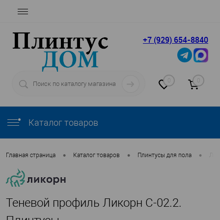
+7 (929) 654-8840
0
0
Каталог товаров
•
•
•
Главная страница
Каталог товаров
Плинтусы для пола
Лик
Теневой профиль Ликорн С-02.2.