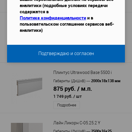
Подробнее
аналитики (подробные условиях передачи
содержатся в
Политике конфиденциальности
и в
Плинтус Bello Deco XPS П 4
пользовательском соглашении сервисов веб-
аналитики)
2000x20x100 мм
Габариты (ДхШхВ)
—
463 руб. / м.п.
926 руб.
/ шт
Подтверждаю и согласен
Подробнее
Плинтус Ultrawood Base 5500 i
2000х18х138 мм
Габариты (ДхШхВ)
—
875 руб. / м.п.
1 749 руб.
/ шт
Подробнее
Лайн Ликорн С-05.25.2 Y
2500х16х25
Габариты (ДхШхВ)
—