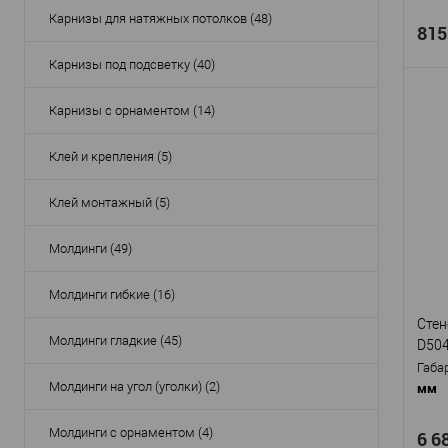
Карнизы для натяжных потолков (48)
815
Карнизы под подсветку (40)
Карнизы с орнаментом (14)
Клей и крепления (5)
Про
Арти
Клей монтажный (5)
Мат
Стр
Высо
Молдинги (49)
Шир
Глуб
Молдинги гибкие (16)
В
Стен
Молдинги гладкие (45)
D50
Габа
Молдинги на угол (уголки) (2)
мм
Молдинги с орнаментом (4)
6 6