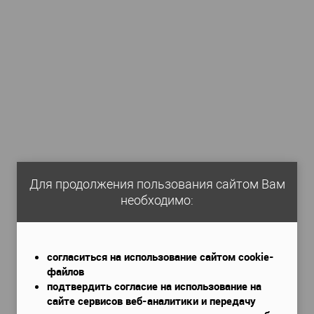
Orac decor
изводитель
—
D400
кул
—
Полиуретан
ериал
—
Бельгия
ана
—
145
та, мм
—
1275
ина, мм
—
55
ина, мм
—
 избранное
В наличии
Для продолжения пользования сайтом Вам
необходимо:
согласиться на использование сайтом cookie-
файлов
подтвердить согласие на использование на
сайте сервисов веб-аналитики и передачу