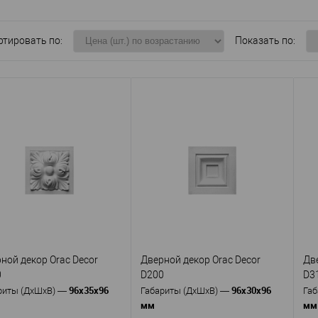
ртировать по:
Показать по:
ной декор Orac Decor
Дверной декор Orac Decor
Дв
0
D200
D3
96х35х96
96х30х96
риты (ДхШхВ)
—
Габариты (ДхШхВ)
—
Габ
мм
мм