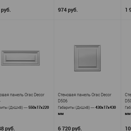
 руб.
974 руб.
1 
Orac decor
Orac decor
изводитель
—
Производитель
—
Пр
D210
D200
кул
—
Артикул
—
Ар
Полиуретан
Полиуретан
ериал
—
Материал
—
Ма
Бельгия
Бельгия
ана
—
Страна
—
Ст
96
96
та, мм
—
Высота, мм
—
Вы
96
96
ина, мм
—
Ширина, мм
—
Ши
35
30
ина, мм
—
Глубина, мм
—
Гл
 избранное
В наличии
В избранное
В наличии
овая панель Orac Decor
Стеновая панель Orac Decor
Ст
4
D506
D5
550х17х220
430х17х430
риты (ДхШхВ)
—
Габариты (ДхШхВ)
—
Габ
мм
мм
88 руб.
6 720 руб.
10