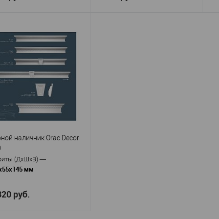
Orac decor
Orac decor
изводитель
—
Производитель
—
Пр
D504
D506
кул
—
Артикул
—
Ар
Полимер
Полимер
ериал
—
Материал
—
Ма
ышенной прочности
повышенной прочности
по
Бельгия
Бельгия
ана
—
Страна
—
Ст
220
430
та, мм
—
Высота, мм
—
Вы
550
430
ина, мм
—
Ширина, мм
—
Ши
17
17
ина, мм
—
Глубина, мм
—
Гл
ной наличник Orac Decor
0
 избранное
В наличии
В избранное
В наличии
риты (ДхШхВ)
—
х55х145 мм
320 руб.