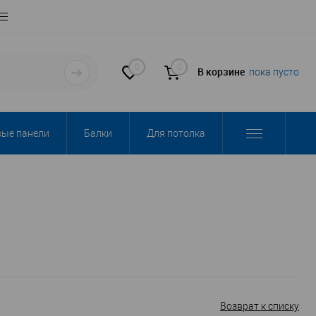
0
0
В корзине
пока пусто
вые панели
Балки
Для потолка
Возврат к списку