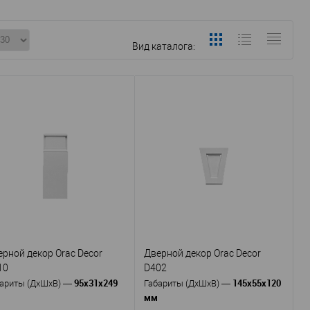
Вид каталога:
ерной декор Orac Decor
Дверной декор Orac Decor
10
D402
95x31x249
145х55х120
ариты (ДхШхВ)
—
Габариты (ДхШхВ)
—
мм