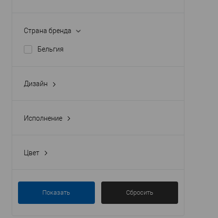
Дюрополимер
Полимер повышенной прочности
Страна бренда
Полиуретан
Бельгия
Дизайн
гладкий
с орнаментом
Исполнение
прямой
Цвет
под покраску
Показать
Сбросить