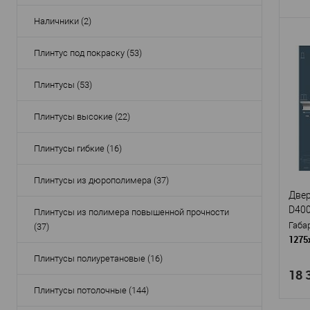
Наличники (2)
Плинтус под покраску (53)
Про
Плинтусы (53)
Арти
Мат
Плинтусы высокие (22)
пов
Стр
Плинтусы гибкие (16)
Высо
Шир
Плинтусы из дюрополимера (37)
Глуб
Двер
D40
В
Плинтусы из полимера повышенной прочности
Габа
(37)
1275
Плинтусы полиуретановые (16)
18 
Плинтусы потолочные (144)