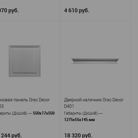
970 руб.
4 610 руб.
Orac decor
Orac decor
оизводитель
—
Производитель
—
D310
D402
тикул
—
Артикул
—
Полиуретан
Полиуретан
териал
—
Материал
—
Бельгия
Бельгия
рана
—
Страна
—
249
145
сота, мм
—
Высота, мм
—
95
120
рина, мм
—
Ширина, мм
—
31
55
убина, мм
—
Глубина, мм
—
В избранное
В наличии
В избранное
В наличии
еновая панель Orac Decor
Дверной наличник Orac Decor
03
D401
550х17х550
ариты (ДхШхВ)
—
Габариты (ДхШхВ)
—
1275х55х145 мм
 244 руб.
18 320 руб.