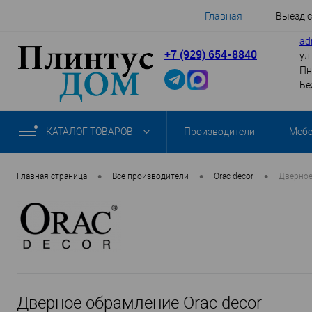
Главная
Выезд 
ad
+7 (929) 654-8840
ул
Пн
Бе
КАТАЛОГ ТОВАРОВ
Производители
Меб
•
•
•
Главная страница
Все производители
Orac decor
Дверное
Дверное обрамление Orac decor