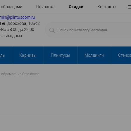
Cкидки
с образцами
Покраска
Контакты
min@plintusdom.ru
.Ген.Дорохова, 10Бс2
-Вс с 8:00 до 22:00
з выходных
ель
Карнизы
Плинтусы
Молдинги
Стено
 обрамление Orac decor