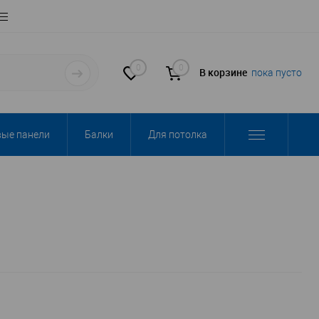
0
0
В корзине
пока пусто
вые панели
Балки
Для потолка