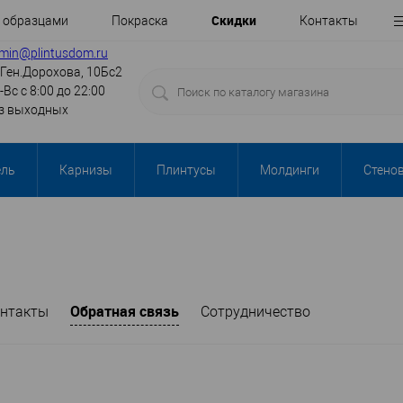
Cкидки
с образцами
Покраска
Контакты
min@plintusdom.ru
.Ген.Дорохова, 10Бс2
-Вс с 8:00 до 22:00
з выходных
ель
Карнизы
Плинтусы
Молдинги
Стено
Обратная связь
нтакты
Сотрудничество