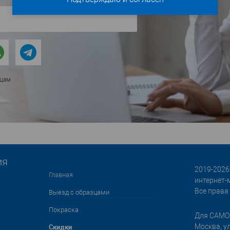
ицам
ия
2019-2026 
Главная
интернет-
Все права
Выезд с образцами
Покраска
Для САМО
Cкидки
Москва, у