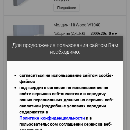
Подробнее
Молдинг Hi Wood W1040
2000х20х10 мм
Габариты (ДхШхВ)
—
250 руб. / м.п.
Для продолжения пользования сайтом Вам
500 руб.
необходимо:
Подробнее
согласиться на использование сайтом cookie-
Молдинг Hi Wood D15V1
файлов
2000х15х15 мм
Габариты (ДхШхВ)
—
подтвердить согласие на использование на
250 руб. / м.п.
сайте сервисов веб-аналитики и передачу
500 руб.
ваших персональных данных на сервисы веб-
аналитики (подробные условиях передачи
Подробнее
содержатся в
Политике конфиденциальности
и в
пользовательском соглашении сервисов веб-
Карниз Hi Wood A1060
аналитики)