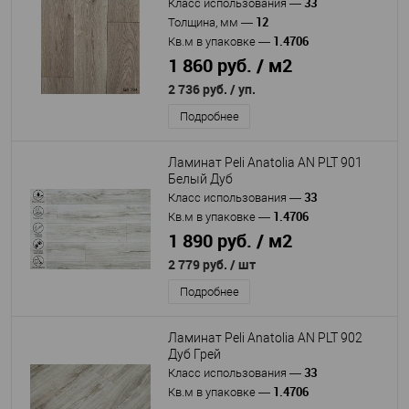
33
Класс использования
—
12
Толщина, мм
—
1.4706
Кв.м в упаковке
—
1 860 руб. / м2
2 736 руб.
/ уп.
Подробнее
Ламинат Peli Anatolia AN PLT 901
Белый Дуб
33
Класс использования
—
1.4706
Кв.м в упаковке
—
1 890 руб. / м2
2 779 руб.
/ шт
Подробнее
Ламинат Peli Anatolia AN PLT 902
Дуб Грей
33
Класс использования
—
1.4706
Кв.м в упаковке
—