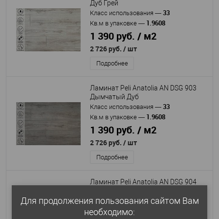
Дуб Грей
33
Класс использования
—
1.9608
Кв.м в упаковке
—
1 390 руб. / м2
2 726 руб.
/ шт
Подробнее
Ламинат Peli Anatolia AN DSG 903
Дымчатый Дуб
33
Класс использования
—
1.9608
Кв.м в упаковке
—
1 390 руб. / м2
2 726 руб.
/ шт
Подробнее
Ламинат Peli Anatolia AN DSG 904
Дуб Кремовый
Для продолжения пользования сайтом Вам
33
Класс использования
—
1.9608
необходимо:
Кв.м в упаковке
—