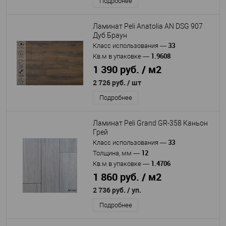
Подробнее
Ламинат Peli Anatolia AN DSG 907
Дуб Браун
33
Класс использования
—
1.9608
Кв.м в упаковке
—
1 390 руб. / м2
2 726 руб.
/ шт
Подробнее
Ламинат Peli Grand GR-358 Каньон
Грей
33
Класс использования
—
12
Толщина, мм
—
1.4706
Кв.м в упаковке
—
1 860 руб. / м2
2 736 руб.
/ уп.
Подробнее