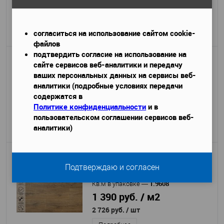
1 390 руб. / м2
2 726 руб.
/ шт
согласиться на использование сайтом cookie-
Подробнее
файлов
подтвердить согласие на использование на
Ламинат Peli Anatolia AN DSG 905
сайте сервисов веб-аналитики и передачу
Дуб Голд
ваших персональных данных на сервисы веб-
33
Класс использования
—
аналитики (подробные условиях передачи
1.9608
Кв.м в упаковке
—
содержатся в
1 390 руб. / м2
Политике конфиденциальности
и в
2 726 руб.
/ шт
пользовательском соглашении сервисов веб-
аналитики)
Подробнее
Ламинат Peli Anatolia AN DSG 906
Дуб Кофейный
Подтверждаю и согласен
33
Класс использования
—
1.9608
Кв.м в упаковке
—
1 390 руб. / м2
2 726 руб.
/ шт