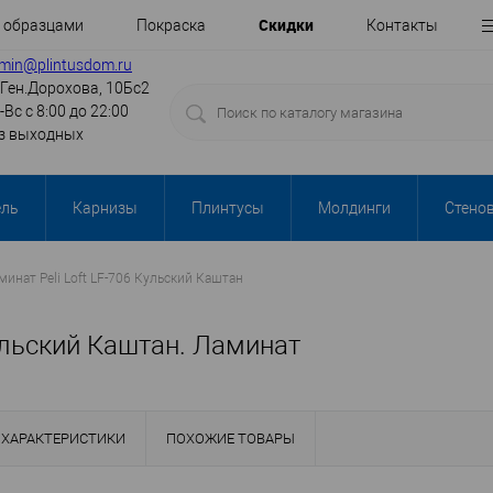
Cкидки
с образцами
Покраска
Контакты
min@plintusdom.ru
.Ген.Дорохова, 10Бс2
-Вс с 8:00 до 22:00
з выходных
ель
Карнизы
Плинтусы
Молдинги
Стено
минат Peli Loft LF-706 Кульский Каштан
Кульский Каштан. Ламинат
ХАРАКТЕРИСТИКИ
ПОХОЖИЕ ТОВАРЫ