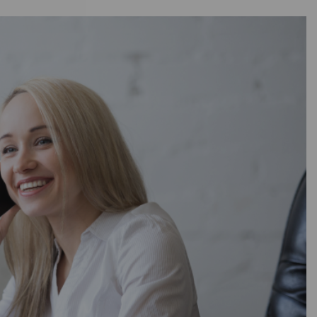
инат Peli Anatolia
ымчатый Дуб
агостойкая панель
волокнистая плита
ости)
ия
33
ования
—
V-Groove
, мм
—
хВ, мм
—
В наличии