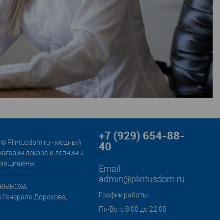
+7 (929) 654-88-
© Plintusdom.ru - модный
40
магазин декора и лепнины.
 защищены.
Email:
admin@plintusdom.ru
ВЫВОЗА:
График работы
л.Генерала Дорохова,
Пн-Вс: с 8:00 до 22:00