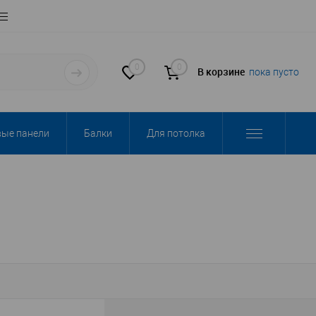
0
0
В корзине
пока пусто
вые панели
Балки
Для потолка