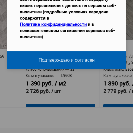
Peli
Производитель
—
Производител
ваших персональных данных на сервисы веб-
natolia
Ламинат Peli Anatolia
Лам
Артикул
—
Артикул
—
аналитики (подробные условиях передачи
й
AN PLT 907 Дуб Браун
AN PLT 901 Бе
содержатся в
я панель
влагостойкая панель
вл
Материал
—
Материал
—
Политике конфиденциальности
и в
ая плита
ХДФ (древесноволокнистая плита
ХДФ (древесно
пользовательском соглашении сервисов веб-
высокой плотности)
высокой плотн
аналитики)
Турция
Турц
Страна
—
Страна
—
3
33
Класс использования
—
Класс использ
oove
V-Groove
Наличие фаски, мм
—
Наличие фаски
269
Ламинат Peli Anatolia AN DSG 904
Ламинат Peli An
Подтверждаю и согласен
Габариты, ДхШхВ, мм
—
Габариты, ДхШ
Дуб Кремовый
Дымчатый Дуб
1290х12х196
1290х12х190
33
Класс использования
—
Класс использо
1.9608
Кв.м в упаковке
—
Кв.м в упаковке
аличии
В избранное
В наличии
В избранное
1 390 руб. / м2
1 890 руб. 
2 726 руб.
2 779 руб.
/ шт
/
В корзину
Peli
Производитель
—
Производител