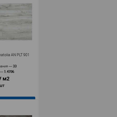
atolia AN PLT 901
33
вания
—
1.4706
—
/ м2
 шт
В корзину