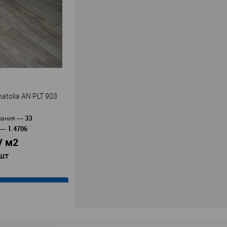
Peli
ь
—
инат Peli Anatolia
лый Дуб
агостойкая панель
волокнистая плита
ости)
ия
33
ования
—
V-Groove
, мм
—
atolia AN PLT 903
хВ, мм
—
33
вания
—
1.4706
—
В наличии
/ м2
 шт
В корзину
Peli
ь
—