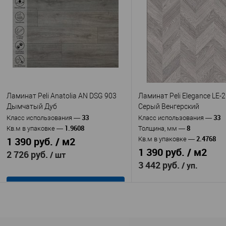
Peli
Peli
Производитель
—
Производитель
—
Ламинат Peli Anatolia
Ламинат Peli A
Артикул
—
Артикул
—
AN DSG 902 Дуб Грей
AN PLT 906 Дуб Кофейны
влагостойкая панель
влагостойка
Материал
—
Материал
—
ХДФ (древесноволокнистая плита
ХДФ (древесноволокнист
высокой плотности)
высокой плотности)
Турция
Турция
Страна
—
Страна
—
33
3
Класс использования
—
Класс использования
—
V-Groove
V-Gr
Наличие фаски, мм
—
Наличие фаски, мм
—
Ламинат Peli Anatolia AN DSG 903
Ламинат Peli Elegance LE-
Габариты, ДхШхВ, мм
—
Габариты, ДхШхВ, мм
—
Дымчатый Дуб
Серый Венгерский
1290х8х191
1290х12х195
33
33
Класс использования
—
Класс использования
—
1.9608
8
Кв.м в упаковке
—
Толщина, мм
—
В избранное
В наличии
В избранное
В н
2.4768
1 390 руб. / м2
Кв.м в упаковке
—
1 390 руб. / м2
2 726 руб.
/ шт
3 442 руб.
/ уп.
В корзину
В корзину
Peli
Производитель
—