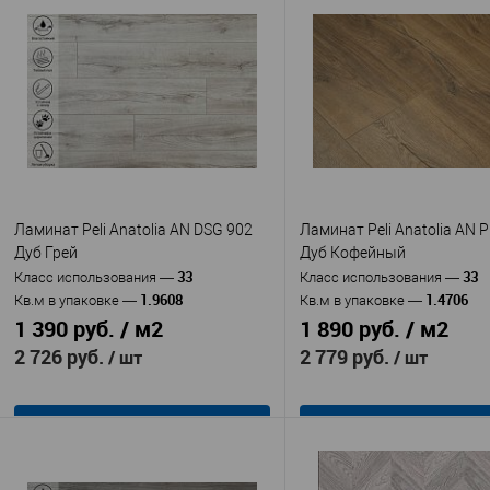
Ламинат Peli Anatolia AN DSG 902
Ламинат Peli Anatolia AN P
Дуб Грей
Дуб Кофейный
33
33
Класс использования
—
Класс использования
—
1.9608
1.4706
Кв.м в упаковке
—
Кв.м в упаковке
—
1 390 руб. / м2
1 890 руб. / м2
2 726 руб.
2 779 руб.
/ шт
/ шт
В корзину
В корзину