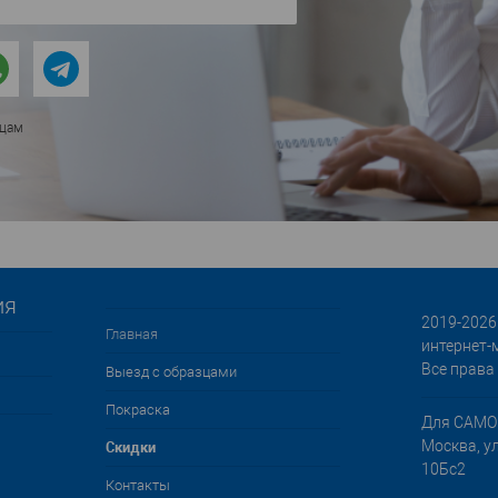
ицам
ия
2019-2026 
Главная
интернет-
Все права
Выезд с образцами
Покраска
Для САМО
Cкидки
Москва, у
10Бс2
Контакты