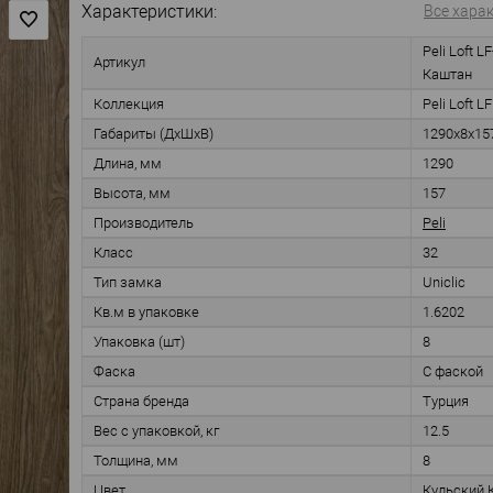
Характеристики:
Все хара
Peli Loft 
Артикул
Каштан
Коллекция
Peli Loft LF
Габариты (ДхШхВ)
1290х8х15
Длина, мм
1290
Высота, мм
157
Производитель
Peli
Класс
32
Тип замка
Uniclic
Кв.м в упаковке
1.6202
Упаковка (шт)
8
Фаска
С фаской
Страна бренда
Турция
Вес с упаковкой, кг
12.5
Толщина, мм
8
Цвет
Кульский 