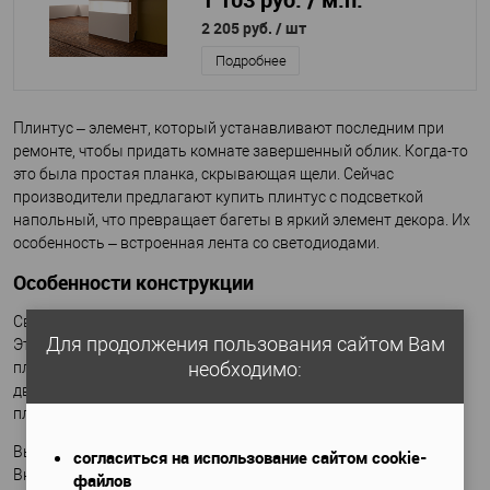
2 205 руб.
/ шт
Подробнее
Плинтус – элемент, который устанавливают последним при
ремонте, чтобы придать комнате завершенный облик. Когда-то
это была простая планка, скрывающая щели. Сейчас
производители предлагают купить плинтус с подсветкой
напольный, что превращает багеты в яркий элемент декора. Их
особенность – встроенная лента со светодиодами.
Особенности конструкции
Светящиеся плинтусы чаще производят из МДФ и алюминия.
Для продолжения пользования сайтом Вам
Это легкие, прочные и устойчивые к разного роду воздействия
необходимо:
планки. Они хорошо перекликаются с напольным покрытием,
дверями и мебелью. Древесноволокнистые и алюминиевые
плинтусы с подсветкой легко монтировать, они недорогие.
Высота плинтусов под подсветку от 70 мм
до 100 мм и более
.
согласиться на использование сайтом cookie-
Внутри панели есть канал для светодиодной ленты. Ее
файлов