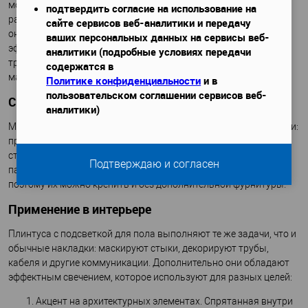
мощность бывает разная, как и оттенок лучей. За счет
подтвердить согласие на использование на
рассеивающей поверхности нет отдельных светящихся точек,
сайте сервисов веб-аналитики и передачу
они сливаются в сплошную линию, обеспечивают мягкий
ваших персональных данных на сервисы веб-
эффект без мерцания. Диоды долго светятся, поэтому не
аналитики (подробные условиях передачи
требуют частой замены, как обычные лампочки, потребляют
содержатся в
мало энергии.
Политике конфиденциальности
и в
пользовательском соглашении сервисов веб-
Способ монтажа
аналитики)
Монтаж плинтуса с подсветкой такой же, как и обычной планки:
применяют клей, герметик, саморезы. На стыках, поворотах
ставят соединители, которые изготовлены по форме и цвету
Подтверждаю и согласен
панели. МДФ, из которого сделаны плинтусы, хорошо режутся,
поэтому их можно крепить и без дополнительной фурнитуры.
Применение в интерьере
Плинтуса с подсветкой для пола выполняют те же задачи, что и
обычные накладки: маскируют стыки, декорируют трубы,
кабеля и другие коммуникации. Дополнительно они обладают
эффектным свечением, которое используют для разных целей:
Акцент на архитектурных элементах. Спрятанная внутри