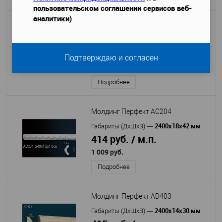
пользовательском соглашении сервисов веб-
аналитики)
Молдинг Перфект AD325
2400х15х41 мм
Габариты (ДхШхВ)
—
405 руб. / м.п.
Подтверждаю и согласен
987 руб.
Подробнее
Молдинг Перфект AC204
2400х18х42 мм
Габариты (ДхШхВ)
—
414 руб. / м.п.
1 009 руб.
Подробнее
Молдинг Перфект AD403
2400x14x30 мм
Габариты (ДхШхВ)
—