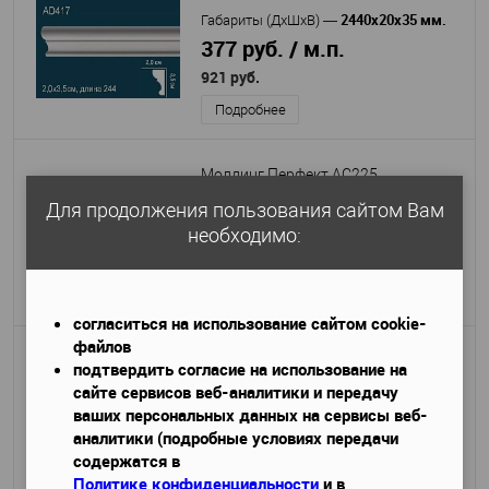
2440х20х35 мм.
Габариты (ДхШхВ)
—
377 руб. / м.п.
921 руб.
Подробнее
Молдинг Перфект AC225
2400х13х32 мм
Для продолжения пользования сайтом Вам
Габариты (ДхШхВ)
—
377 руб. / м.п.
необходимо:
921 руб.
Подробнее
согласиться на использование сайтом cookie-
файлов
Молдинг Перфект AD390
подтвердить согласие на использование на
сайте сервисов веб-аналитики и передачу
2440х20х40 мм.
Габариты (ДхШхВ)
—
ваших персональных данных на сервисы веб-
380 руб. / м.п.
аналитики (подробные условиях передачи
927 руб.
содержатся в
Политике конфиденциальности
и в
Подробнее