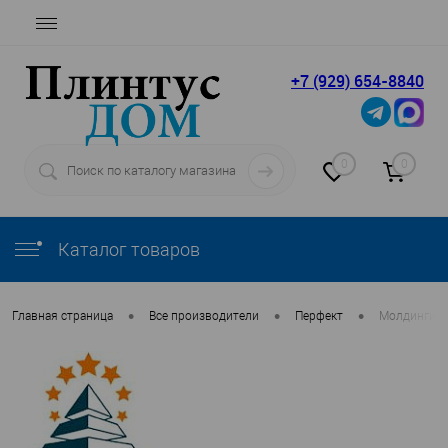
+7 (929) 654-8840
0
0
Каталог товаров
•
•
•
Главная страница
Все производители
Перфект
Молдинги П