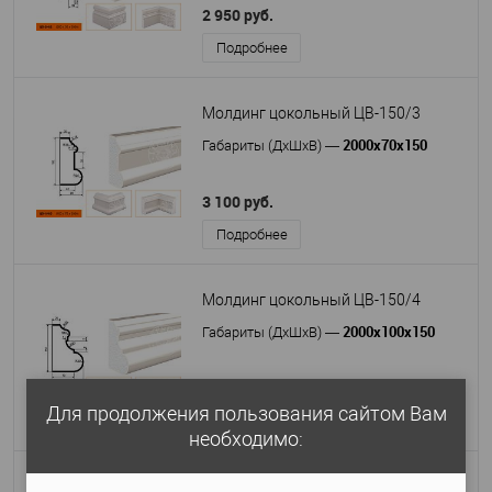
2 950 руб.
Подробнее
Молдинг цокольный ЦВ-150/3
2000х70х150
Габариты (ДхШхВ)
—
3 100 руб.
Подробнее
Молдинг цокольный ЦВ-150/4
2000х100х150
Габариты (ДхШхВ)
—
3 460 руб.
Для продолжения пользования сайтом Вам
Подробнее
необходимо:
Молдинг цокольный ЦВ-200/3