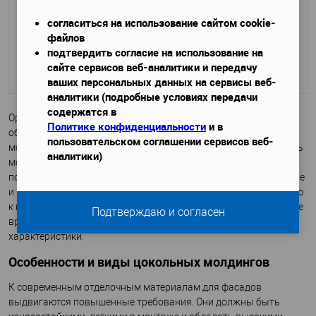
2000х70х200
Габариты (ДхШхВ)
—
согласиться на использование сайтом cookie-
файлов
подтвердить согласие на использование на
3 490 руб.
сайте сервисов веб-аналитики и передачу
Подробнее
ваших персональных данных на сервисы веб-
аналитики (подробные условиях передачи
содержатся в
Оригинально украсить и сделать индивидуальным внешний
Политике конфиденциальности
и в
облик любого здания способен фасадный декор в виде
пользовательском соглашении сервисов веб-
молдингов. Наш интернет-магазин предлагает недорого купить
аналитики)
молдинг цокольный для фасада из полистирола или
полиуретана. Помимо декоративного эффекта полиуретановые
и полистирольные изделия обладают повышенной стойкостью
к негативным атмосферным воздействиям и продолжительное
Подтверждаю и согласен
время сохраняют свои эксплуатационные и эстетические
характеристики.
Особенности и виды цокольных молдингов
К современным отделочным материалам для фасадов
выдвигаются повышенные требования. Они должны быть