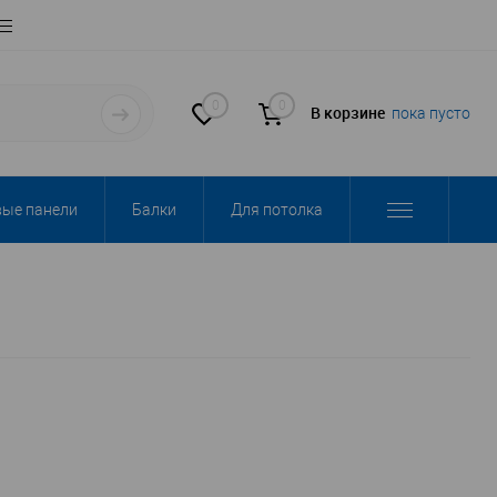
0
0
В корзине
пока пусто
вые панели
Балки
Для потолка