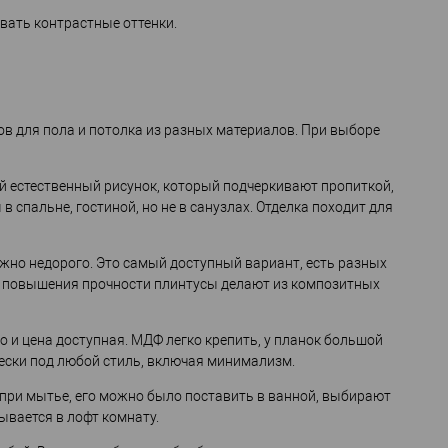
вать контрастные оттенки.
в для пола и потолка из разных материалов. При выборе
ый естественный рисунок, который подчеркивают пропиткой,
в спальне, гостиной, но не в санузлах. Отделка походит для
жно недорого. Это самый доступный вариант, есть разных
Для повышения прочности плинтусы делают из композитных
но и цена доступная. МДФ легко крепить, у планок большой
ески под любой стиль, включая минимализм.
 при мытье, его можно было поставить в ванной, выбирают
вается в лофт комнату.