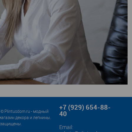
+7 (929) 654-88-
© Plintusdom.ru - модный
40
магазин декора и лепнины.
 защищены.
Email: