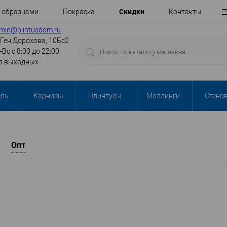
Cкидки
с образцами
Покраска
Контакты
min@plintusdom.ru
.Ген.Дорохова, 10Бс2
-Вс с 8:00 до 22:00
з выходных
ель
Карнизы
Плинтусы
Молдинги
Стено
Опт