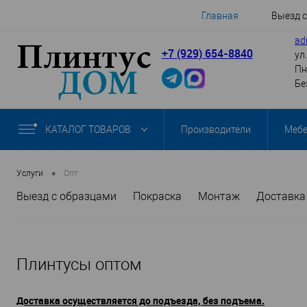
Главная
Выезд 
ad
+7 (929) 654-8840
ул
Пн
Бе
КАТАЛОГ ТОВАРОВ
Производители
Меб
•
Услуги
Опт
Выезд с образцами
Покраска
Монтаж
Доставка
Плинтусы оптом
Доставка осуществляется до подъезда, без подъема.