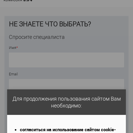
НЕ ЗНАЕТЕ ЧТО ВЫБРАТЬ?
Спросите специалиста
Имя
*
Email
Для продолжения пользования сайтом Вам
Телефон
*
необходимо:
согласиться на использование сайтом cookie-