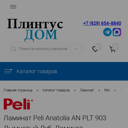
+7 (929) 654-8840
0
0
Каталог товаров
•
•
•
•
Главная страница
Каталог товаров
Ламинат
Peli
Лами
Ламинат Peli Anatolia AN PLT 903