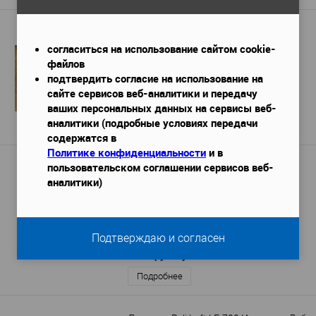
Ламинат Peli Anatolia AN PLT 905 Дуб
Голд
согласиться на использование сайтом cookie-
33
Класс использования
—
файлов
1.4706
Кв.м в упаковке
—
подтвердить согласие на использование на
1 890 руб. / м2
сайте сервисов веб-аналитики и передачу
2 779 руб.
/ шт
ваших персональных данных на сервисы веб-
аналитики (подробные условиях передачи
Подробнее
содержатся в
Политике конфиденциальности
и в
Ламинат Peli Grand GR-700 Истранца
пользовательском соглашении сервисов веб-
Дуб
аналитики)
33
Класс использования
—
12
Толщина, мм
—
1.4706
Кв.м в упаковке
—
1 860 руб. / м2
Подтверждаю и согласен
2 736 руб.
/ уп.
Подробнее