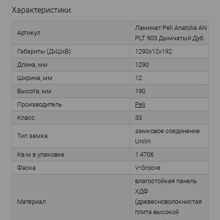
Характеристики:
Ламинат Peli Anatolia AN
Артикул
PLT 903 Дымчатый Дуб
Габариты (ДхШхВ)
1290х12х192
Длина, мм
1290
Ширина, мм
12
Высота, мм
190
Производитель
Peli
Класс
33
замковое соединение
Тип замка
Unilin
Кв.м в упаковке
1.4706
Фаска
V-Groove
влагостойкая панель
ХДФ
Материал
(древесноволокнистая
плита высокой