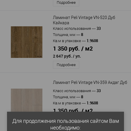
Подробнее
Ламинат Peli Vintage VN-520 Дуб
Кайкара
33
Класс использования
—
8
Толщина, мм
—
1.9608
Кв.м в упаковке
—
1 350 руб. / м2
2 647 руб.
/ уп.
Подробнее
Ламинат Peli Vintage VN-359 Акдаг Дуб
33
Класс использования
—
8
Толщина, мм
—
1.9608
Кв.м в упаковке
—
1 350 руб. / м2
2 647 руб.
/ уп.
Для продолжения пользования сайтом Вам
необходимо:
Подробнее