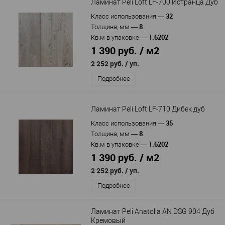
Ламинат Peli Loft LF-700 Истранца Дуб
32
Класс использования
—
8
Толщина, мм
—
1.6202
Кв.м в упаковке
—
1 390 руб. / м2
2 252 руб.
/ уп.
Подробнее
Ламинат Peli Loft LF-710 Дибек дуб
35
Класс использования
—
8
Толщина, мм
—
1.6202
Кв.м в упаковке
—
1 390 руб. / м2
2 252 руб.
/ уп.
Подробнее
Ламинат Peli Anatolia AN DSG 904 Дуб
Кремовый