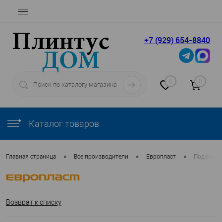
+7 (929) 654-8840
0
0
Каталог товаров
•
•
•
Главная страница
Все производители
Европласт
Подоконн
Возврат к списку