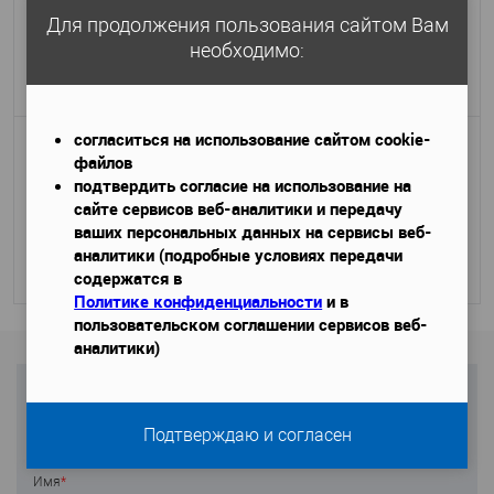
Для продолжения пользования сайтом Вам
необходимо:
5 275 руб.
Подробнее
согласиться на использование сайтом cookie-
Подоконный элемент Европласт
файлов
4.82.001
подтвердить согласие на использование на
2000х100х160 мм
Габариты (ДхШхВ)
—
сайте сервисов веб-аналитики и передачу
ваших персональных данных на сервисы веб-
7 911 руб.
аналитики (подробные условиях передачи
Подробнее
содержатся в
Политике конфиденциальности
и в
пользовательском соглашении сервисов веб-
аналитики)
НЕ ЗНАЕТЕ ЧТО ВЫБРАТЬ?
Подтверждаю и согласен
Спросите специалиста
Имя
*