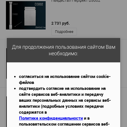
Пьедестал Перфект D3002
2 731 руб.
Подробнее
Для продолжения пользования сайтом Вам
Пьедестал Европласт 1.21.008
необходимо:
151x46x98 мм
Габариты (ДхШхВ)
—
2 899 руб.
согласиться на использование сайтом cookie-
Подробнее
файлов
подтвердить согласие на использование на
сайте сервисов веб-аналитики и передачу
Пьедестал Европласт 1.22.050
ваших персональных данных на сервисы веб-
96x17x2000 мм
Габариты (ДхШхВ)
—
аналитики (подробные условиях передачи
содержатся в
Политике конфиденциальности
и в
4 273 руб.
пользовательском соглашении сервисов веб-