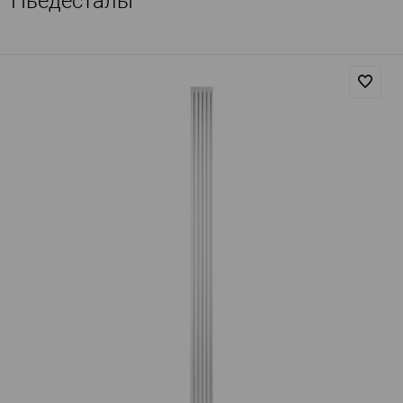
Пьедесталы