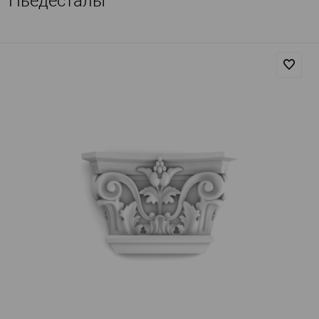
Пьедесталы