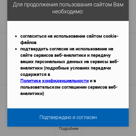
Для продолжения пользования сайтом Вам
650 руб. / м.п.
необходимо:
1 299 руб.
/ шт
Подробнее
согласиться на использование сайтом cookie-
файлов
Карниз Перфект AA076
подтвердить согласие на использование на
2440х65х80 мм
Габариты (ДхШхВ)
—
сайте сервисов веб-аналитики и передачу
1 117 руб. / м.п.
ваших персональных данных на сервисы веб-
аналитики (подробные условиях передачи
2 726 руб.
содержатся в
Подробнее
Политике конфиденциальности
и в
пользовательском соглашении сервисов веб-
аналитики)
Карниз Orac Decor C341F гибкий
2000x88x122 мм
Габариты (ДхШхВ)
—
5 887 руб. / м.п.
Подтверждаю и согласен
11 774 руб.
Подробнее