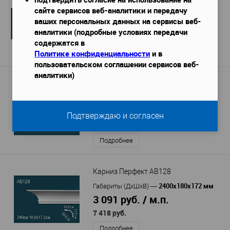
сайте сервисов веб-аналитики и передачу
2000х40х41 мм
Габариты (ДхШхВ)
—
ваших персональных данных на сервисы веб-
210 руб. / м.п.
аналитики (подробные условиях передачи
420 руб.
содержатся в
Политике конфиденциальности
и в
Подробнее
пользовательском соглашении сервисов веб-
аналитики)
Карниз Перфект AB174F гибкий
2300х53х54 мм
Габариты (ДхШхВ)
—
1 939 руб. / м.п.
Подтверждаю и согласен
4 460 руб.
Подробнее
Карниз Перфект AB128
2400х180х172 мм
Габариты (ДхШхВ)
—
3 091 руб. / м.п.
7 418 руб.
Подробнее