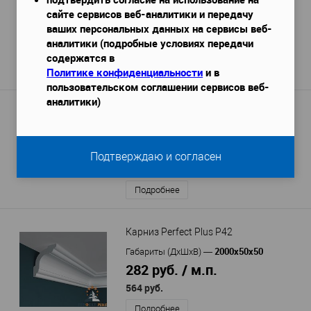
сайте сервисов веб-аналитики и передачу
2000х20х20 мм.
Габариты (ДхШхВ)
—
ваших персональных данных на сервисы веб-
125 руб. / м.п.
аналитики (подробные условиях передачи
250 руб.
/ шт
содержатся в
Политике конфиденциальности
и в
Подробнее
пользовательском соглашении сервисов веб-
аналитики)
Карниз Европласт 6.50.165
2000х81х83 мм
Габариты (ДхШхВ)
—
556 руб. / м.п.
Подтверждаю и согласен
1 111 руб.
Подробнее
Карниз Perfect Plus P42
2000х50х50
Габариты (ДхШхВ)
—
282 руб. / м.п.
564 руб.
Подробнее