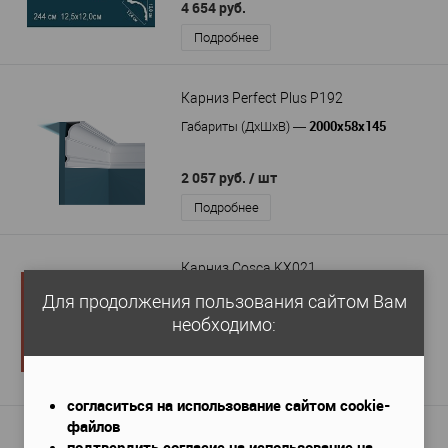
4 654 руб.
Подробнее
Карниз Perfect Plus P192
2000х58х145
Габариты (ДхШхВ)
—
2 057 руб.
/ шт
Подробнее
Карниз Cosca KX021
2000x20x20 мм
Габариты (ДхШхВ)
—
Для продолжения пользования сайтом Вам
106 руб. / м.п.
необходимо:
211 руб.
Подробнее
согласиться на использование сайтом cookie-
файлов
Карниз Перфект AB122
подтвердить согласие на использование на