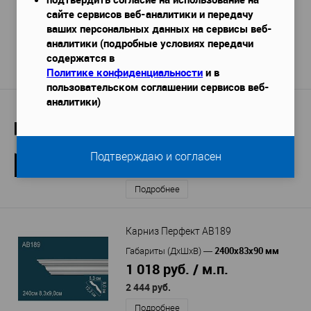
сайте сервисов веб-аналитики и передачу
2400х118х102 мм
Габариты (ДхШхВ)
—
ваших персональных данных на сервисы веб-
1 830 руб. / м.п.
аналитики (подробные условиях передачи
4 391 руб.
содержатся в
Политике конфиденциальности
и в
Подробнее
пользовательском соглашении сервисов веб-
аналитики)
Молдинг DECOR-DIZAYN DD615
2000х25х80 мм
Габариты (ДхШхВ)
—
612 руб. / м.п.
Подтверждаю и согласен
1 223 руб.
Подробнее
Карниз Перфект AB189
2400х83х90 мм
Габариты (ДхШхВ)
—
1 018 руб. / м.п.
2 444 руб.
Подробнее