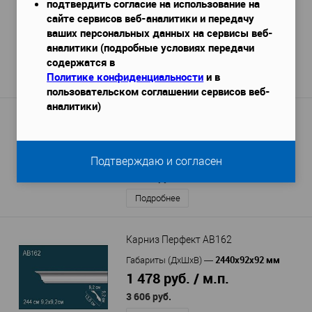
Карниз Bello Deco XPS К 18
подтвердить согласие на использование на
сайте сервисов веб-аналитики и передачу
2000х70х120 мм.
Габариты (ДхШхВ)
—
ваших персональных данных на сервисы веб-
775 руб. / м.п.
аналитики (подробные условиях передачи
1 550 руб.
/ шт
содержатся в
Политике конфиденциальности
и в
Подробнее
пользовательском соглашении сервисов веб-
аналитики)
Карниз Orac Decor C211F гибкий
2000x112x116 мм
Габариты (ДхШхВ)
—
5 855 руб. / м.п.
Подтверждаю и согласен
11 709 руб.
Подробнее
Карниз Перфект AB162
2440х92х92 мм
Габариты (ДхШхВ)
—
1 478 руб. / м.п.
3 606 руб.