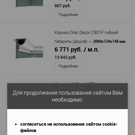
907 руб.
Подробнее
Карниз Orac Decor C901F гибкий
2000x124x148 мм
Габариты (ДхШхВ)
—
6 771 руб. / м.п.
13 542 руб.
Подробнее
Карниз Hi Wood A97
Для продолжения пользования сайтом Вам
2000x70x70 мм
Габариты (ДхШхВ)
—
необходимо:
600 руб. / м.п.
1 200 руб.
Подробнее
согласиться на использование сайтом cookie-
файлов