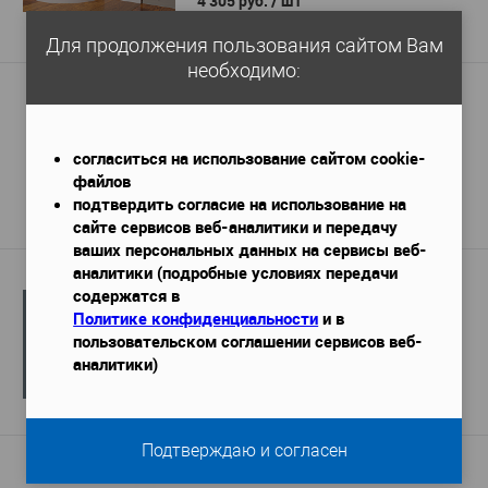
4 305 руб.
/ шт
Подробнее
Для продолжения пользования сайтом Вам
необходимо:
Плинтус Orac decor SX207
2000х13х250 мм
Габариты (ДхШхВ)
—
2 141 руб. / м.п.
согласиться на использование сайтом cookie-
файлов
4 281 руб.
/ шт
подтвердить согласие на использование на
Подробнее
сайте сервисов веб-аналитики и передачу
ваших персональных данных на сервисы веб-
аналитики (подробные условиях передачи
Плинтус Cosca PX024
содержатся в
2000x14x80 мм
Политике конфиденциальности
и в
Габариты (ДхШхВ)
—
пользовательском соглашении сервисов веб-
362 руб. / м.п.
аналитики)
724 руб.
/ шт
Подробнее
Подтверждаю и согласен
Плинтус TeckWood Дуб Нобл 100