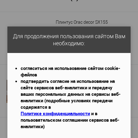
Плинтус Orac decor SX155
2000х25х108 мм
Габариты (ДхШхВ)
—
Для продолжения пользования сайтом Вам
721 руб. / м.п.
необходимо:
1 441 руб.
/ шт
Подробнее
согласиться на использование сайтом cookie-
файлов
Плинтус DECOR-DIZAYN DD102
подтвердить согласие на использование на
2000х23,4х102 мм
Габариты (ДхШхВ)
—
сайте сервисов веб-аналитики и передачу
510 руб. / м.п.
ваших персональных данных на сервисы веб-
1 020 руб.
/ шт
аналитики (подробные условиях передачи
содержатся в
Подробнее
Политике конфиденциальности
и в
пользовательском соглашении сервисов веб-
аналитики)
Плинтус гибкий Orac Decor SX155F
2000х25х108 мм
Габариты (ДхШхВ)
—