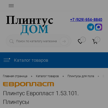
+7 (929) 654-8840
0
0
Каталог товаров
•
•
•
Главная страница
Каталог товаров
Плинтусы для пола
Евр
Плинтус Европласт 1.53.101.
Плинтусы