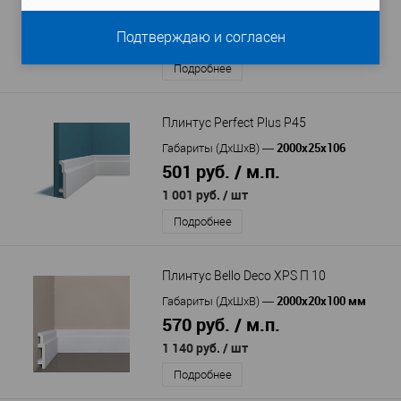
4 061 руб. / м.п.
Подтверждаю и согласен
8 121 руб.
/ шт
Подробнее
Плинтус Perfect Plus P45
2000х25х106
Габариты (ДхШхВ)
—
501 руб. / м.п.
1 001 руб.
/ шт
Подробнее
Плинтус Bello Deco XPS П 10
2000x20x100 мм
Габариты (ДхШхВ)
—
570 руб. / м.п.
1 140 руб.
/ шт
Подробнее