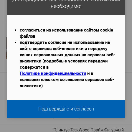
4 976 руб.
/ шт
необходимо:
Подробнее
согласиться на использование сайтом cookie-
Плинтус DECOR-DIZAYN DD18
файлов
2000х16х54 мм
Габариты (ДхШхВ)
—
подтвердить согласие на использование на
249 руб. / м.п.
сайте сервисов веб-аналитики и передачу
ваших персональных данных на сервисы веб-
497 руб.
аналитики (подробные условиях передачи
Подробнее
содержатся в
Политике конфиденциальности
и в
пользовательском соглашении сервисов веб-
Плинтус Cosca Дуб Тёмный 80мм
аналитики)
2400x16x80 мм
Габариты (ДхШхВ)
—
500 руб. / м.п.
1 200 руб.
/ шт
Подтверждаю и согласен
Подробнее
Плинтус TeckWood Прайм Фигурный