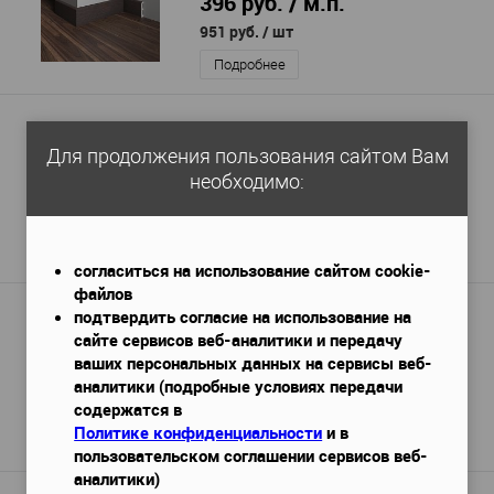
396 руб. / м.п.
951 руб.
/ шт
Подробнее
Плинтус Cezar LPC 22
Для продолжения пользования сайтом Вам
2440х16х120 мм
Габариты (ДхШхВ)
—
необходимо:
557 руб. / м.п.
1 360 руб.
Подробнее
согласиться на использование сайтом cookie-
файлов
подтвердить согласие на использование на
Плинтус Cosca PX059
сайте сервисов веб-аналитики и передачу
2000x12x80 мм
Габариты (ДхШхВ)
—
ваших персональных данных на сервисы веб-
373 руб. / м.п.
аналитики (подробные условиях передачи
содержатся в
745 руб.
/ шт
Политике конфиденциальности
и в
Подробнее
пользовательском соглашении сервисов веб-
аналитики)