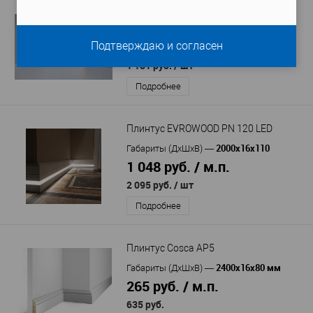
Плинтус Deartio U106-100
2050x16x100
Габариты (ДхШхВ)
—
552 руб. / м.п.
Подтверждаю и согласен
1 131 руб.
/ шт
Подробнее
Плинтус EVROWOOD PN 120 LED
2000x16x110
Габариты (ДхШхВ)
—
1 048 руб. / м.п.
2 095 руб.
/ шт
Подробнее
Плинтус Cosca AP5
2400x16x80 мм
Габариты (ДхШхВ)
—
265 руб. / м.п.
635 руб.