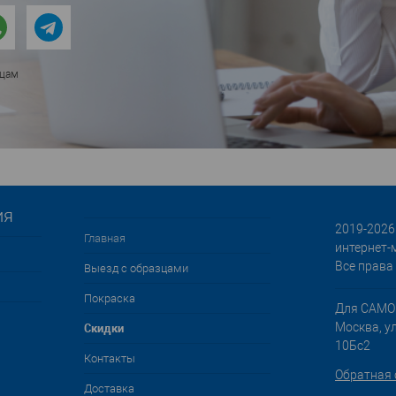
ицам
ия
2019-2026 
Главная
интернет-
Все права
Выезд с образцами
Покраска
Для САМО
Cкидки
Москва, у
10Бс2
Контакты
Обратная 
Доставка