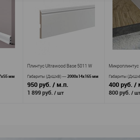
izayn
Deartio
Производитель
—
Производител
P5.120.16
6.5
Артикул
—
Артикул
—
МДФ
П
Материал
—
Материал
—
Россия
прочности
Страна
—
120
Росс
Высота, мм
—
Страна
—
16
Ширина, мм
—
Высота, мм
—
Ширина, мм
—
В избранное
В наличии
аличии
В избранное
Плинтус Ultrawood Base 5011 W
Микроплинтус 
7х55 мм
2000x14x165 мм
Габариты (ДхШхВ)
—
Габариты (ДхШх
950 руб. / м.п.
400 руб. / 
1 899 руб.
800 руб.
/ шт
/ ш
В корзину
Ultrawood
Производитель
—
Производител
Base 5011 W
Мик
Артикул
—
Артикул
—