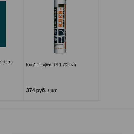
 Ultra
Клей Перфект PF1 290 мл
374 руб.
/ шт
В корзину
т
Перфект
Производитель
—