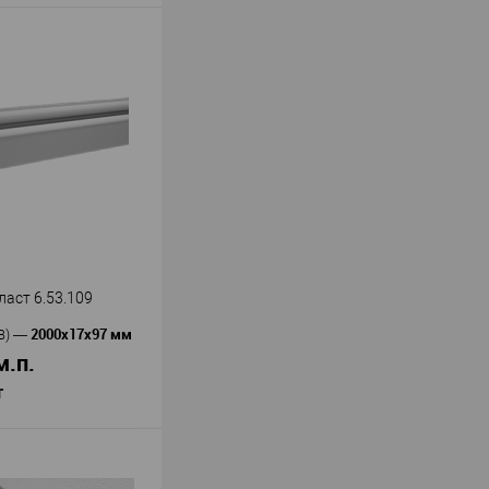
аст 6.53.109
2000х17х97 мм
В)
—
м.п.
т
В корзину