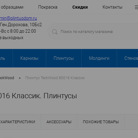
Cкидки
с образцами
Покраска
Контакты
min@plintusdom.ru
.Ген.Дорохова, 10Бс2
-Вс с 8:00 до 22:00
з выходных
ель
Карнизы
Плинтусы
Молдинги
Стено
•
eckWood
Плинтус TeckWood 80016 Классик
016 Классик. Плинтусы
ХАРАКТЕРИСТИКИ
АКСЕССУАРЫ
ПОХОЖИЕ ТОВАРЫ