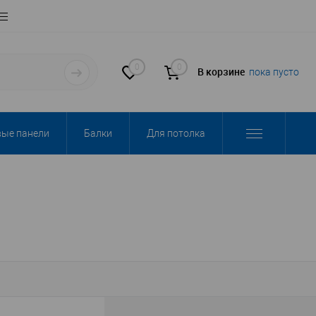
0
0
В корзине
пока пусто
вые панели
Балки
Для потолка