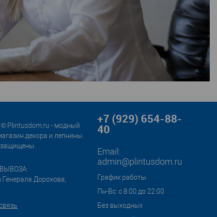
+7 (929) 654-88-
© Plintusdom.ru - модный
40
магазин декора и лепнины.
 защищены.
Email:
admin@plintusdom.ru
ВЫВОЗА:
График работы
л.Генерала Дорохова,
Пн-Вс: с 8:00 до 22:00
связь
Без выходных