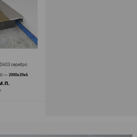
Европласт
ь
—
3.109
олимер повышенной
ия
97
17
В наличии
DA03 серебро
2000х20х6
В)
—
м.п.
т
В корзину
Evrowood
ь
—
роплинтус DA03