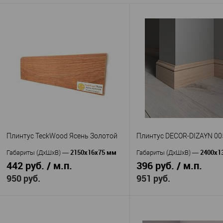
Клей монтажный 310
Клей герметик U
Артикул
—
Артикул
—
мл.
100 мл.
Америка
Китай
Страна
—
Страна
—
В избранное
В наличии
В избранное
В н
Плинтус TeckWood Ясень Золотой
Плинтус DECOR-DIZAYN 00
2150х16х75 мм
2400х1
Габариты (ДхШхВ)
—
Габариты (ДхШхВ)
—
442 руб. / м.п.
396 руб. / м.п.
950 руб.
951 руб.
В корзину
В корзину