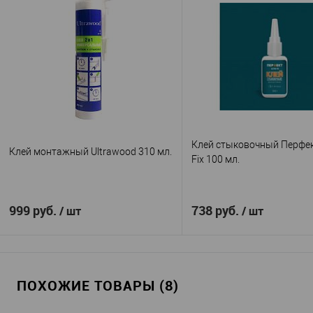
Клей стыковочный Перфект
Клей монтажный Ultrawood 310 мл.
Fix 100 мл.
999 руб.
738 руб.
/ шт
/ шт
В корзину
В корзину
ПОХОЖИЕ ТОВАРЫ (8)
Ultrawood
Перфек
Производитель
—
Производитель
—