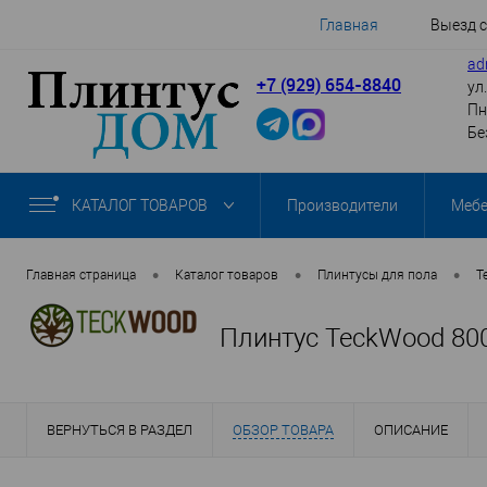
Главная
Выезд 
ad
+7 (929) 654-8840
ул
Пн
Бе
КАТАЛОГ ТОВАРОВ
Производители
Меб
•
•
•
Главная страница
Каталог товаров
Плинтусы для пола
T
Плинтус TeckWood 80
ВЕРНУТЬСЯ В РАЗДЕЛ
ОБЗОР ТОВАРА
ОПИСАНИЕ