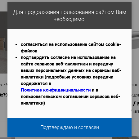
ltra Fix
Клей PF1 290 мл
Артикул
—
Китай
Страна
—
Для продолжения пользования сайтом Вам
В избранное
В наличии
необходимо:
аличии
согласиться на использование сайтом cookie-
файлов
подтвердить согласие на использование на
сайте сервисов веб-аналитики и передачу
ваших персональных данных на сервисы веб-
аналитики (подробные условиях передачи
содержатся в
5-76SH
Плинтус Deartio P5.120.16
Плинтус Европл
Политике конфиденциальности
и в
3х79
2070x16x120
Габариты (ДхШхВ)
—
Габариты (ДхШх
пользовательском соглашении сервисов веб-
449 руб. / м.п.
487 руб. / 
аналитики)
930 руб.
974 руб.
/ шт
/ ш
Подтверждаю и согласен
В корзину