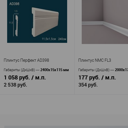
TeckWood
Decor-D
Производитель
—
Производитель
—
Ясень золотой
005-76SH
Артикул
—
Артикул
—
МДФ
Полимер
Материал
—
Материал
—
Россия
повышенной прочности
Страна
—
75
Россия
Высота, мм
—
Страна
—
16
79
Ширина, мм
—
Высота, мм
—
13
Ширина, мм
—
В избранное
В наличии
В избранное
В н
Плинтус Перфект AD398
Плинтус NMC FL3
2400х15х115 мм
2000х1
Габариты (ДхШхВ)
—
Габариты (ДхШхВ)
—
1 058 руб. / м.п.
177 руб. / м.п.
2 538 руб.
354 руб.
В корзину
В корзину
Перфект
NMC
Производитель
—
Производитель
—
AD398
FL3
Артикул
—
Артикул
—