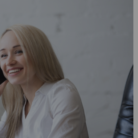
люминий
ным покрытием
ия
6
20
В наличии