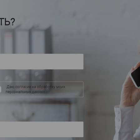
ЛДФ
серебро
Материал
—
Америка
а
Страна
—
Материал
—
ТЬ?
165
с анодирован
Высота, мм
—
14
Росс
Ширина, мм
—
Страна
—
Высота, мм
—
В избранное
В наличии
Ширина, мм
—
аличии
В избранное
Даю согласие на обработку моих
персональных данных