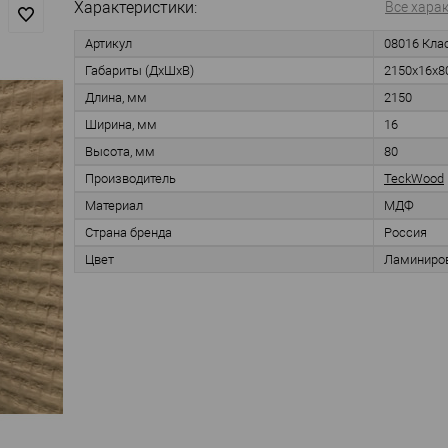
Характеристики:
Все хара
Артикул
08016 Кла
Габариты (ДхШхВ)
2150х16х8
Длина, мм
2150
Ширина, мм
16
Высота, мм
80
Производитель
TeckWood
Материал
МДФ
Страна бренда
Россия
Цвет
Ламиниро