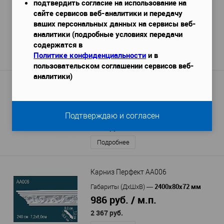
Карниз Orac Decor C392
подтвердить согласие на использование на
сайте сервисов веб-аналитики и передачу
2000x100x190 мм
Габариты (ДхШхВ)
—
ваших персональных данных на сервисы веб-
4 231 руб. / м.п.
аналитики (подробные условиях передачи
8 462 руб.
содержатся в
Политике конфиденциальности
и в
Подробнее
пользовательском соглашении сервисов веб-
аналитики)
Карниз Европласт 1.50.179 гибкий
2000х78х81 мм
Габариты (ДхШхВ)
—
2 197 руб. / м.п.
Подтверждаю и согласен
4 394 руб.
/ шт
Подробнее
Карниз Перфект AA006
2400x80x72 мм
Габариты (ДхШхВ)
—
986 руб. / м.п.
2 367 руб.