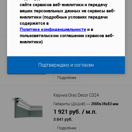
2000x156x103 мм
Габариты (ДхШхВ)
—
сайте сервисов веб-аналитики и передачу
6 017 руб. / м.п.
ваших персональных данных на сервисы веб-
аналитики (подробные условиях передачи
12 034 руб.
содержатся в
Подробнее
Политике конфиденциальности
и в
пользовательском соглашении сервисов веб-
аналитики)
Карниз Перфект AA110
2440х125х120 мм
Габариты (ДхШхВ)
—
1 907 руб. / м.п.
Подтверждаю и согласен
4 654 руб.
Подробнее
Карниз Orac Decor C324
2000x34x83 мм
Габариты (ДхШхВ)
—
1 921 руб. / м.п.
3 841 руб.
Подробнее