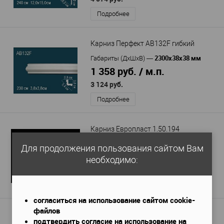
Подробнее
Карниз Перфект AB132F гибкий
2300х38х38 мм
Габариты (ДхШхВ)
—
1 358 руб. / м.п.
3 124 руб.
Подробнее
Карниз Европласт 1.50.194
2000x51x52 мм
Габариты (ДхШхВ)
—
Для продолжения пользования сайтом Вам
1 028 руб. / м.п.
необходимо:
2 056 руб.
Подробнее
согласиться на использование сайтом cookie-
файлов
Карниз Orac Decor C217F гибкий
подтвердить согласие на использование на