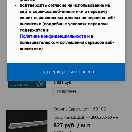
подтвердить согласие на использование на
Карниз Hi Wood A94
сайте сервисов веб-аналитики и передачу
2000x55x76 мм
ваших персональных данных на сервисы веб-
Габариты (ДхШхВ)
—
450 руб. / м.п.
аналитики (подробные условиях передачи
содержатся в
900 руб.
/ шт
Политике конфиденциальности
и в
Подробнее
пользовательском соглашении сервисов веб-
аналитики)
Карниз Перфект AB182
2440х62х102 мм
Габариты (ДхШхВ)
—
Подтверждаю и согласен
1 223 руб. / м.п.
2 983 руб.
Подробнее
Карниз Европласт 1.50.103
2000х50х50 мм
Габариты (ДхШхВ)
—
827 руб. / м.п.