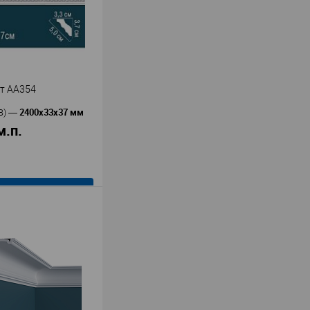
т AA354
2400х33х37 мм
В)
—
м.п.
В корзину
Перфект
ь
—
54
олиуретан
й
37