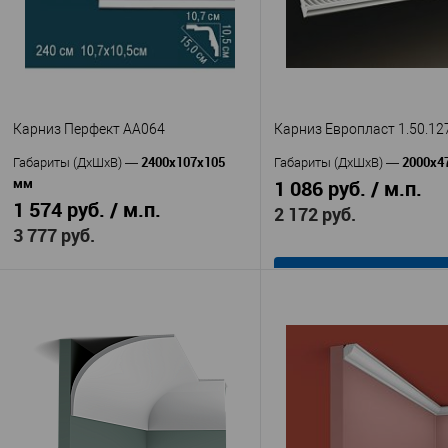
Карниз Перфект AA064
Карниз Европласт 1.50.12
2400х107х105
2000х4
Габариты (ДхШхВ)
—
Габариты (ДхШхВ)
—
мм
1 086 руб. / м.п.
1 574 руб. / м.п.
2 172 руб.
3 777 руб.
В корзину
В корзину
Европл
Производитель
—
Перфект
1.50.127
Производитель
—
Артикул
—
AA064
Полиуретан
Артикул
—
Материал
—
Полиуретан
Россия
Материал
—
Страна
—
Китай
90
Страна
—
Высота, мм
—