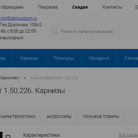
Cкидки
с образцами
Покраска
Контакты
min@plintusdom.ru
.Ген.Дорохова, 10Бс2
-Вс с 8:00 до 22:00
з выходных
ель
Карнизы
Плинтусы
Молдинги
Стено
•
Европласт
Карниз Европласт 1.50.226
 1.50.226. Карнизы
ХАРАКТЕРИСТИКИ
АКСЕССУАРЫ
ПОХОЖИЕ ТОВАРЫ
Характеристики:
Все хара