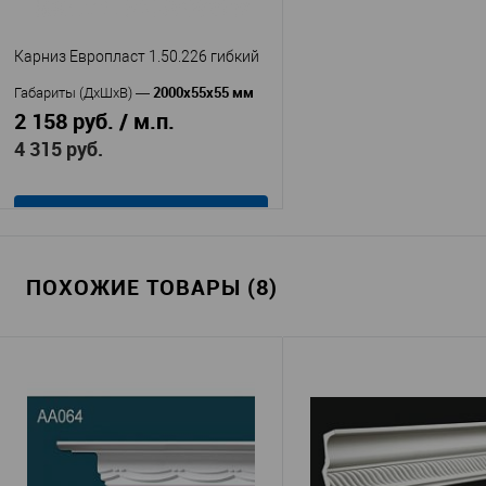
Карниз Европласт 1.50.226 гибкий
2000x55x55 мм
Габариты (ДхШхВ)
—
2 158 руб. / м.п.
4 315 руб.
В корзину
ПОХОЖИЕ ТОВАРЫ (8)
Европласт
Производитель
—
1.50.226 Гибкий
Артикул
—
Полиуретан
Материал
—
Россия
Страна
—
55
Высота, мм
—
55
Ширина, мм
—
В избранное
В наличии