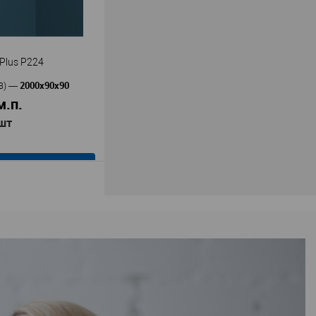
33
В наличии
 Plus P224
2000х90х90
В)
—
м.п.
 шт
В корзину
Перфект Плюс
ь
—
4
олимер повышенной
ия
90