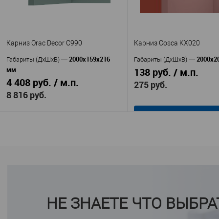
105
47
Высота, мм
—
Ширина, мм
—
17
47
Ширина, мм
—
Глубина, мм
—
В избранное
В наличии
В избранное
В н
Карниз Orac Decor C990
Карниз Cosca KX020
2000x159x216
2000x2
Габариты (ДхШхВ)
—
Габариты (ДхШхВ)
—
мм
138 руб. / м.п.
4 408 руб. / м.п.
275 руб.
8 816 руб.
В корзину
В корзину
Cosca
Производитель
—
Orac decor
KX020
Производитель
—
Артикул
—
C990
Экополимер
Артикул
—
Материал
—
Полиуретан
Россия
Материал
—
Страна
—
Бельгия
20
Страна
—
Высота, мм
—
НЕ ЗНАЕТЕ ЧТО ВЫБРА
216
20
Высота, мм
—
Ширина, мм
—
159
Ширина, мм
—
В избранное
В н