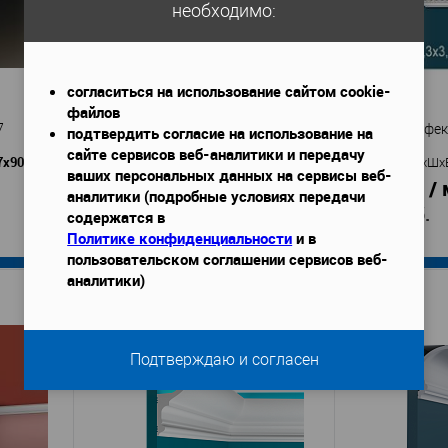
необходимо:
согласиться на использование сайтом cookie-
файлов
7
Карниз Orac Decor CB525N
Карниз Перфек
подтвердить согласие на использование на
сайте сервисов веб-аналитики и передачу
7х90 мм
2000x60x65 мм
Габариты (ДхШхВ)
—
Габариты (ДхШх
ваших персональных данных на сервисы веб-
279 руб. / м.п.
536 руб. / 
аналитики (подробные условиях передачи
558 руб.
1 287 руб.
содержатся в
Политике конфиденциальности
и в
пользовательском соглашении сервисов веб-
аналитики)
В корзину
аст
Orac decor
Производитель
—
Производител
Подтверждаю и согласен
CB525N
AA3
Артикул
—
Артикул
—
Пенопласт
П
Материал
—
Материал
—
Бельгия
Кита
Страна
—
Страна
—
65
Высота, мм
—
Высота, мм
—