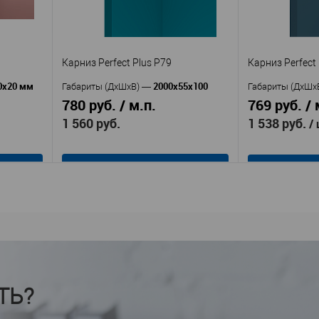
60
Ширина, мм
—
Ширина, мм
—
В избранное
В наличии
В избранное
аличии
Карниз Perfect Plus P79
Карниз Perfect
0x20 мм
2000х55х100
Габариты (ДхШхВ)
—
Габариты (ДхШх
780 руб. / м.п.
769 руб. / 
1 560 руб.
1 538 руб.
/
В корзину
Перфект Плюс
Производитель
—
Производител
(Perfect Plus)
(Perfect Plus)
P75
P22
Артикул
—
Артикул
—
Полимер
П
Материал
—
Материал
—
повышенной прочности
прочности
ТЬ?
Россия
Росс
Страна
—
Страна
—
100
Высота, мм
—
Высота, мм
—
аличии