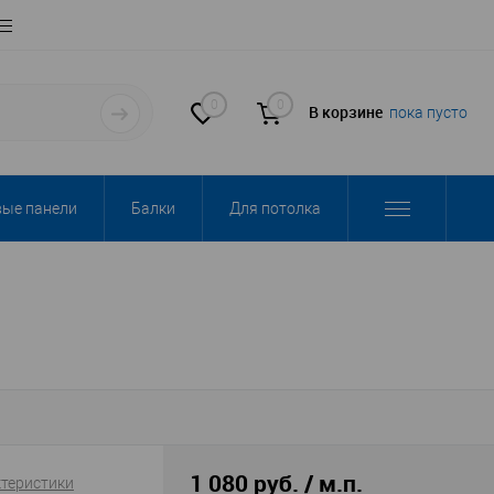
0
0
В корзине
пока пусто
вые панели
Балки
Для потолка
1 080 руб. / м.п.
ктеристики