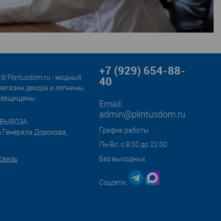
+7 (929) 654-88-
© Plintusdom.ru - модный
40
магазин декора и лепнины.
 защищены.
Email:
admin@plintusdom.ru
ВЫВОЗА:
График работы
л.Генерала Дорохова,
Пн-Вс: с 8:00 до 22:00
связь
Без выходных
Соцсети: