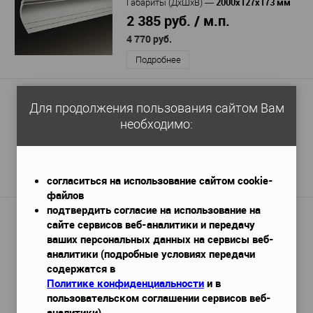
2000х127х173 мм
Габариты (ДхШхВ)
—
2 385 руб. / м.п.
4 770 руб.
Подробнее
Карниз Orac Decor C371
Для продолжения пользования сайтом Вам
2000x58x185 мм
необходимо:
Габариты (ДхШхВ)
—
10 761 руб.
/ шт
согласиться на использование сайтом cookie-
Подробнее
файлов
подтвердить согласие на использование на
Карниз Hi Wood L1902S
сайте сервисов веб-аналитики и передачу
ваших персональных данных на сервисы веб-
2000x27x80 мм
Габариты (ДхШхВ)
—
аналитики (подробные условиях передачи
600 руб. / м.п.
содержатся в
1 200 руб.
Политике конфиденциальности
и в
пользовательском соглашении сервисов веб-
Подробнее
аналитики)