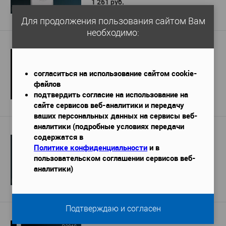
1 261 руб.
Подробнее
Для продолжения пользования сайтом Вам
необходимо:
Пьедестал Перфект D3008
согласиться на использование сайтом cookie-
файлов
8 820 руб.
/ шт
подтвердить согласие на использование на
Подробнее
сайте сервисов веб-аналитики и передачу
ваших персональных данных на сервисы веб-
аналитики (подробные условиях передачи
Дверное обрамление Перфект D3035
содержатся в
Политике конфиденциальности
и в
пользовательском соглашении сервисов веб-
аналитики)
880 руб.
Подробнее
Подтверждаю и согласен
Пьедестал Перфект D3016