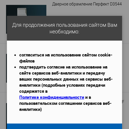
Дверное обрамление Перфект D3544
Для продолжения пользования сайтом Вам
939 руб.
необходимо:
Подробнее
Дверное обрамление Перфект D3527
согласиться на использование сайтом cookie-
файлов
подтвердить согласие на использование на
сайте сервисов веб-аналитики и передачу
529 руб.
ваших персональных данных на сервисы веб-
аналитики (подробные условиях передачи
Подробнее
содержатся в
Политике конфиденциальности
и в
Дверное обрамление Перфект D1511F
пользовательском соглашении сервисов веб-
аналитики)
2 245 руб. / м.п.
5 389 руб.