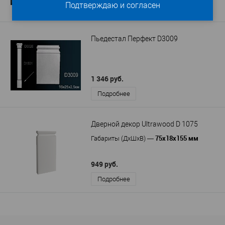
Подтверждаю и согласен
Подробнее
Пьедестал Перфект D3009
1 346 руб.
Подробнее
Дверной декор Ultrawood D 1075
75х18х155 мм
Габариты (ДхШхВ)
—
949 руб.
Подробнее