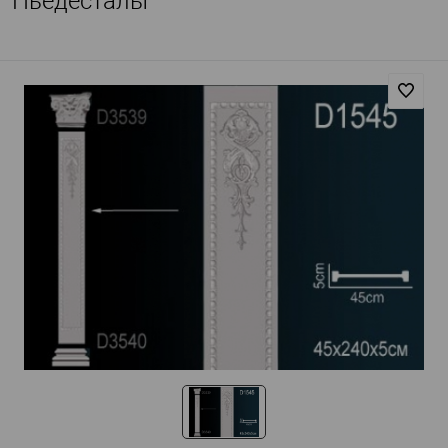
Пьедесталы