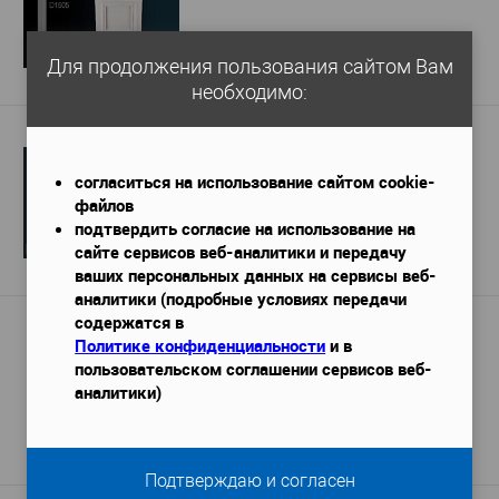
16 600 руб.
Для продолжения пользования сайтом Вам
Подробнее
необходимо:
Дверное обрамление Перфект D1507
согласиться на использование сайтом cookie-
3 935 руб. / м.п.
файлов
подтвердить согласие на использование на
8 656 руб.
сайте сервисов веб-аналитики и передачу
Подробнее
ваших персональных данных на сервисы веб-
аналитики (подробные условиях передачи
содержатся в
Дверной декор Orac Decor D402
Политике конфиденциальности
и в
145х55х120 мм
Габариты (ДхШхВ)
—
пользовательском соглашении сервисов веб-
аналитики)
4 610 руб.
Подробнее
Подтверждаю и согласен