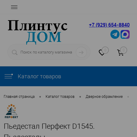
+7 (929) 654-8840
0
0
Каталог товаров
•
•
•
Главная страница
Каталог товаров
Дверное обрамление
П
Пьедестал Перфект D1545.