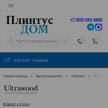
+7 (929) 654-8840
0
0
Каталог товаров
•
•
•
Главная страница
Все производители
Ultrawood
Плинтусы 
Возврат к списку