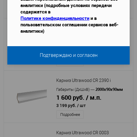
2 199 руб.
/ шт
аналитики (подробные условиях передачи
Подробнее
содержатся в
Политике конфиденциальности
и в
пользовательском соглашении сервисов веб-
Карниз Ultrawood CR 2340 i
аналитики)
2000x72x90 мм
Габариты (ДхШхВ)
—
1 150 руб. / м.п.
2 299 руб.
/ шт
Подтверждаю и согласен
Подробнее
Карниз Ultrawood CR 2390 i
2000x90x90мм
Габариты (ДхШхВ)
—
1 600 руб. / м.п.
3 199 руб.
/ шт
Подробнее
Карниз Ultrawood CR 0003