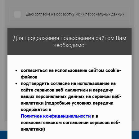
Даю согласие на обработку моих персональных данных
Для продолжения пользования сайтом Вам
необходимо:
согласиться на использование сайтом cookie-
файлов
подтвердить согласие на использование на
сайте сервисов веб-аналитики и передачу
ваших персональных данных на сервисы веб-
аналитики (подробные условиях передачи
содержатся в
Ваши данные в безопасности и не будут переданы третьим лицам
согласно ФЗ № 152 «О защите персональных данных»
Политике конфиденциальности
и в
пользовательском соглашении сервисов веб-
аналитики)