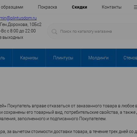
Cкидки
с образцами
Покраска
Контакты
min@plintusdom.ru
.Ген.Дорохова, 10Бс2
-Вс с 8:00 до 22:00
з выходных
ель
Карнизы
Плинтусы
Молдинги
Стено
лей» Покупатель вправе отказаться от заказанного товара в любое в
сли сохранены его товарный вид, потребительские свойства, а такж
явления, заполненного и подписанного Покупателем.
, за вычетом стоимости доставки товара, в течение трех дней со