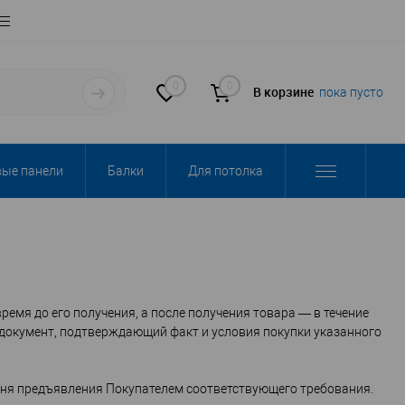
0
0
В корзине
пока пусто
вые панели
Балки
Для потолка
ремя до его получения, а после получения товара — в течение
е документ, подтверждающий факт и условия покупки указанного
 дня предъявления Покупателем соответствующего требования.