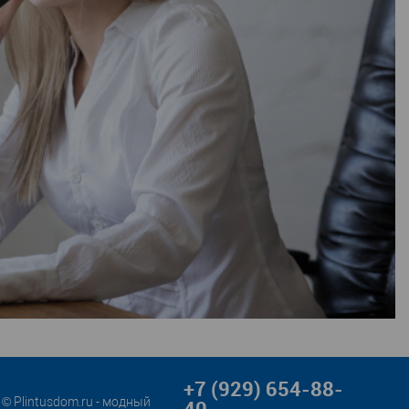
+7 (929) 654-88-
© Plintusdom.ru - модный
40