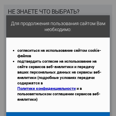
НЕ ЗНАЕТЕ ЧТО ВЫБРАТЬ?
Спросите специалиста
Для продолжения пользования сайтом Вам
необходимо:
Имя
*
согласиться на использование сайтом cookie-
файлов
Email
подтвердить согласие на использование на
сайте сервисов веб-аналитики и передачу
ваших персональных данных на сервисы веб-
аналитики (подробные условиях передачи
Телефон
*
содержатся в
Политике конфиденциальности
и в
пользовательском соглашении сервисов веб-
аналитики)
Даю согласие на обработку моих персональных данных